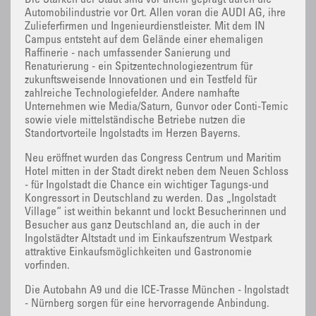
Die Stärken der Stadt sind vor allem geprägt durch die
Automobilindustrie vor Ort. Allen voran die AUDI AG, ihre
Zulieferfirmen und Ingenieurdienstleister. Mit dem IN
Campus entsteht auf dem Gelände einer ehemaligen
Raffinerie - nach umfassender Sanierung und
Renaturierung - ein Spitzentechnologiezentrum für
zukunftsweisende Innovationen und ein Testfeld für
zahlreiche Technologiefelder. Andere namhafte
Unternehmen wie Media/Saturn, Gunvor oder Conti-Temic
sowie viele mittelständische Betriebe nutzen die
Standortvorteile Ingolstadts im Herzen Bayerns.
Neu eröffnet wurden das Congress Centrum und Maritim
Hotel mitten in der Stadt direkt neben dem Neuen Schloss
- für Ingolstadt die Chance ein wichtiger Tagungs-und
Kongressort in Deutschland zu werden. Das „Ingolstadt
Village“ ist weithin bekannt und lockt Besucherinnen und
Besucher aus ganz Deutschland an, die auch in der
Ingolstädter Altstadt und im Einkaufszentrum Westpark
attraktive Einkaufsmöglichkeiten und Gastronomie
vorfinden.
Die Autobahn A9 und die ICE-Trasse München - Ingolstadt
- Nürnberg sorgen für eine hervorragende Anbindung.