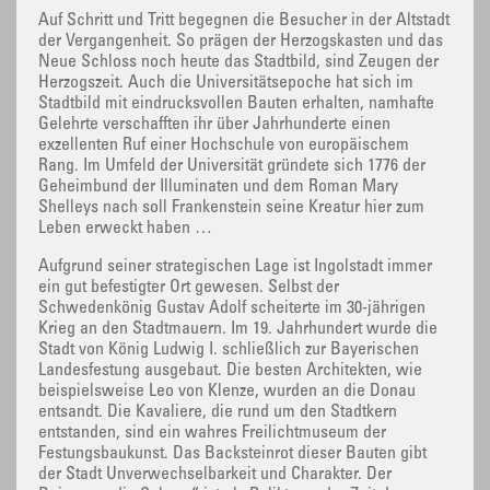
Auf Schritt und Tritt begegnen die Besucher in der Altstadt
der Vergangenheit. So prägen der Herzogskasten und das
Neue Schloss noch heute das Stadtbild, sind Zeugen der
Herzogszeit. Auch die Universitätsepoche hat sich im
Stadtbild mit eindrucksvollen Bauten erhalten, namhafte
Gelehrte verschafften ihr über Jahrhunderte einen
exzellenten Ruf einer Hochschule von europäischem
Rang. Im Umfeld der Universität gründete sich 1776 der
Geheimbund der Illuminaten und dem Roman Mary
Shelleys nach soll Frankenstein seine Kreatur hier zum
Leben erweckt haben …
Aufgrund seiner strategischen Lage ist Ingolstadt immer
ein gut befestigter Ort gewesen. Selbst der
Schwedenkönig Gustav Adolf scheiterte im 30-jährigen
Krieg an den Stadtmauern. Im 19. Jahrhundert wurde die
Stadt von König Ludwig I. schließlich zur Bayerischen
Landesfestung ausgebaut. Die besten Architekten, wie
beispielsweise Leo von Klenze, wurden an die Donau
entsandt. Die Kavaliere, die rund um den Stadtkern
entstanden, sind ein wahres Freilichtmuseum der
Festungsbaukunst. Das Backsteinrot dieser Bauten gibt
der Stadt Unverwechselbarkeit und Charakter. Der