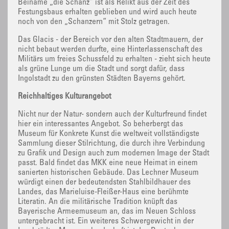
Beiname „die Schanz“ ist als Relikt aus der Zeit des
Festungsbaus erhalten geblieben und wird auch heute
noch von den „Schanzern“ mit Stolz getragen.
Das Glacis - der Bereich vor den alten Stadtmauern, der
nicht bebaut werden durfte, eine Hinterlassenschaft des
Militärs um freies Schussfeld zu erhalten - zieht sich heute
als grüne Lunge um die Stadt und sorgt dafür, dass
Ingolstadt zu den grünsten Städten Bayerns gehört.
Reichhaltiges Kulturangebot
Nicht nur der Natur- sondern auch der Kulturfreund findet
hier ein interessantes Angebot. So beherbergt das
Museum für Konkrete Kunst die weltweit vollständigste
Sammlung dieser Stilrichtung, die durch ihre Verbindung
zu Grafik und Design auch zum modernen Image der Stadt
passt. Bald findet das MKK eine neue Heimat in einem
sanierten historischen Gebäude. Das Lechner Museum
würdigt einen der bedeutendsten Stahlbildhauer des
Landes, das Marieluise-Fleißer-Haus eine berühmte
Literatin. An die militärische Tradition knüpft das
Bayerische Armeemuseum an, das im Neuen Schloss
untergebracht ist. Ein weiteres Schwergewicht in der