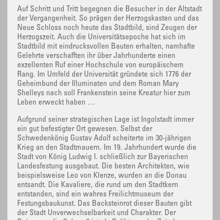
Auf Schritt und Tritt begegnen die Besucher in der Altstadt
der Vergangenheit. So prägen der Herzogskasten und das
Neue Schloss noch heute das Stadtbild, sind Zeugen der
Herzogszeit. Auch die Universitätsepoche hat sich im
Stadtbild mit eindrucksvollen Bauten erhalten, namhafte
Gelehrte verschafften ihr über Jahrhunderte einen
exzellenten Ruf einer Hochschule von europäischem
Rang. Im Umfeld der Universität gründete sich 1776 der
Geheimbund der Illuminaten und dem Roman Mary
Shelleys nach soll Frankenstein seine Kreatur hier zum
Leben erweckt haben …
Aufgrund seiner strategischen Lage ist Ingolstadt immer
ein gut befestigter Ort gewesen. Selbst der
Schwedenkönig Gustav Adolf scheiterte im 30-jährigen
Krieg an den Stadtmauern. Im 19. Jahrhundert wurde die
Stadt von König Ludwig I. schließlich zur Bayerischen
Landesfestung ausgebaut. Die besten Architekten, wie
beispielsweise Leo von Klenze, wurden an die Donau
entsandt. Die Kavaliere, die rund um den Stadtkern
entstanden, sind ein wahres Freilichtmuseum der
Festungsbaukunst. Das Backsteinrot dieser Bauten gibt
der Stadt Unverwechselbarkeit und Charakter. Der