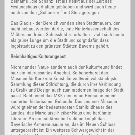
Beiname „die Schanz“ ist als Relikt aus der Zeit des
Festungsbaus erhalten geblieben und wird auch heute
noch von den „Schanzern“ mit Stolz getragen.
Das Glacis - der Bereich vor den alten Stadtmauern, der
nicht bebaut werden durfte, eine Hinterlassenschaft des
Militärs um freies Schussfeld zu erhalten - zieht sich heute
als grüne Lunge um die Stadt und sorgt dafür, dass
Ingolstadt zu den grünsten Städten Bayerns gehört.
Reichhaltiges Kulturangebot
Nicht nur der Natur- sondern auch der Kulturfreund findet
hier ein interessantes Angebot. So beherbergt das
Museum für Konkrete Kunst die weltweit vollständigste
Sammlung dieser Stilrichtung, die durch ihre Verbindung
zu Grafik und Design auch zum modernen Image der Stadt
passt. Bald findet das MKK eine neue Heimat in einem
sanierten historischen Gebäude. Das Lechner Museum
würdigt einen der bedeutendsten Stahlbildhauer des
Landes, das Marieluise-Fleißer-Haus eine berühmte
Literatin. An die militärische Tradition knüpft das
Bayerische Armeemuseum an, das im Neuen Schloss
untergebracht ist. Ein weiteres Schwergewicht in der