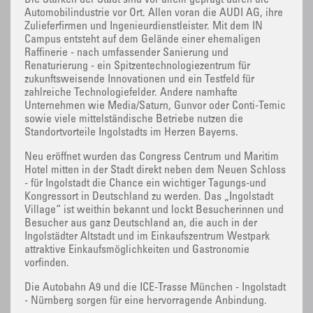
Die Stärken der Stadt sind vor allem geprägt durch die
Automobilindustrie vor Ort. Allen voran die AUDI AG, ihre
Zulieferfirmen und Ingenieurdienstleister. Mit dem IN
Campus entsteht auf dem Gelände einer ehemaligen
Raffinerie - nach umfassender Sanierung und
Renaturierung - ein Spitzentechnologiezentrum für
zukunftsweisende Innovationen und ein Testfeld für
zahlreiche Technologiefelder. Andere namhafte
Unternehmen wie Media/Saturn, Gunvor oder Conti-Temic
sowie viele mittelständische Betriebe nutzen die
Standortvorteile Ingolstadts im Herzen Bayerns.
Neu eröffnet wurden das Congress Centrum und Maritim
Hotel mitten in der Stadt direkt neben dem Neuen Schloss
- für Ingolstadt die Chance ein wichtiger Tagungs-und
Kongressort in Deutschland zu werden. Das „Ingolstadt
Village“ ist weithin bekannt und lockt Besucherinnen und
Besucher aus ganz Deutschland an, die auch in der
Ingolstädter Altstadt und im Einkaufszentrum Westpark
attraktive Einkaufsmöglichkeiten und Gastronomie
vorfinden.
Die Autobahn A9 und die ICE-Trasse München - Ingolstadt
- Nürnberg sorgen für eine hervorragende Anbindung.