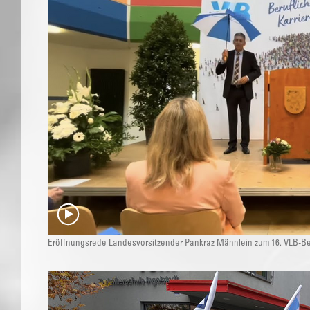
Eröffnungsrede Landesvorsitzender Pankraz Männlein zum 16. VLB-Ber