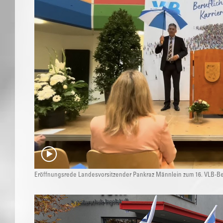
Eröffnungsrede Landesvorsitzender Pankraz Männlein zum 16. VLB-Ber