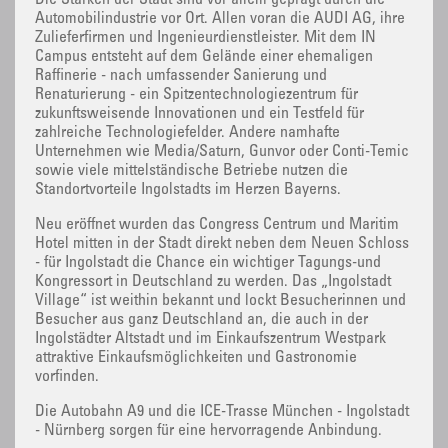
Die Stärken der Stadt sind vor allem geprägt durch die
Automobilindustrie vor Ort. Allen voran die AUDI AG, ihre
Zulieferfirmen und Ingenieurdienstleister. Mit dem IN
Campus entsteht auf dem Gelände einer ehemaligen
Raffinerie - nach umfassender Sanierung und
Renaturierung - ein Spitzentechnologiezentrum für
zukunftsweisende Innovationen und ein Testfeld für
zahlreiche Technologiefelder. Andere namhafte
Unternehmen wie Media/Saturn, Gunvor oder Conti-Temic
sowie viele mittelständische Betriebe nutzen die
Standortvorteile Ingolstadts im Herzen Bayerns.
Neu eröffnet wurden das Congress Centrum und Maritim
Hotel mitten in der Stadt direkt neben dem Neuen Schloss
- für Ingolstadt die Chance ein wichtiger Tagungs-und
Kongressort in Deutschland zu werden. Das „Ingolstadt
Village“ ist weithin bekannt und lockt Besucherinnen und
Besucher aus ganz Deutschland an, die auch in der
Ingolstädter Altstadt und im Einkaufszentrum Westpark
attraktive Einkaufsmöglichkeiten und Gastronomie
vorfinden.
Die Autobahn A9 und die ICE-Trasse München - Ingolstadt
- Nürnberg sorgen für eine hervorragende Anbindung.