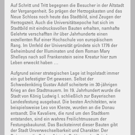
Auf Schritt und Tritt begegnen die Besucher in der Altstadt
der Vergangenheit. So prägen der Herzogskasten und das
Neue Schloss noch heute das Stadtbild, sind Zeugen der
Herzogszeit. Auch die Universitätsepoche hat sich im
Stadtbild mit eindrucksvollen Bauten erhalten, namhafte
Gelehrte verschafften ihr über Jahrhunderte einen
exzellenten Ruf einer Hochschule von europäischem
Rang. Im Umfeld der Universität gründete sich 1776 der
Geheimbund der Illuminaten und dem Roman Mary
Shelleys nach soll Frankenstein seine Kreatur hier zum
Leben erweckt haben …
Aufgrund seiner strategischen Lage ist Ingolstadt immer
ein gut befestigter Ort gewesen. Selbst der
Schwedenkönig Gustav Adolf scheiterte im 30-jährigen
Krieg an den Stadtmauern. Im 19. Jahrhundert wurde die
Stadt von König Ludwig I. schließlich zur Bayerischen
Landesfestung ausgebaut. Die besten Architekten, wie
beispielsweise Leo von Klenze, wurden an die Donau
entsandt. Die Kavaliere, die rund um den Stadtkern
entstanden, sind ein wahres Freilichtmuseum der
Festungsbaukunst. Das Backsteinrot dieser Bauten gibt
der Stadt Unverwechselbarkeit und Charakter. Der