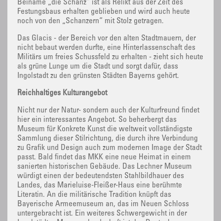
Beiname „die Schanz“ ist als Relikt aus der Zeit des
Festungsbaus erhalten geblieben und wird auch heute
noch von den „Schanzern“ mit Stolz getragen.
Das Glacis - der Bereich vor den alten Stadtmauern, der
nicht bebaut werden durfte, eine Hinterlassenschaft des
Militärs um freies Schussfeld zu erhalten - zieht sich heute
als grüne Lunge um die Stadt und sorgt dafür, dass
Ingolstadt zu den grünsten Städten Bayerns gehört.
Reichhaltiges Kulturangebot
Nicht nur der Natur- sondern auch der Kulturfreund findet
hier ein interessantes Angebot. So beherbergt das
Museum für Konkrete Kunst die weltweit vollständigste
Sammlung dieser Stilrichtung, die durch ihre Verbindung
zu Grafik und Design auch zum modernen Image der Stadt
passt. Bald findet das MKK eine neue Heimat in einem
sanierten historischen Gebäude. Das Lechner Museum
würdigt einen der bedeutendsten Stahlbildhauer des
Landes, das Marieluise-Fleißer-Haus eine berühmte
Literatin. An die militärische Tradition knüpft das
Bayerische Armeemuseum an, das im Neuen Schloss
untergebracht ist. Ein weiteres Schwergewicht in der