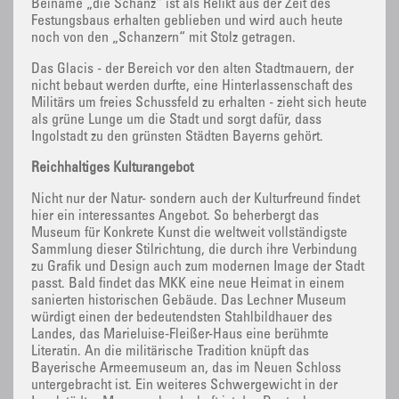
Beiname „die Schanz“ ist als Relikt aus der Zeit des
Festungsbaus erhalten geblieben und wird auch heute
noch von den „Schanzern“ mit Stolz getragen.
Das Glacis - der Bereich vor den alten Stadtmauern, der
nicht bebaut werden durfte, eine Hinterlassenschaft des
Militärs um freies Schussfeld zu erhalten - zieht sich heute
als grüne Lunge um die Stadt und sorgt dafür, dass
Ingolstadt zu den grünsten Städten Bayerns gehört.
Reichhaltiges Kulturangebot
Nicht nur der Natur- sondern auch der Kulturfreund findet
hier ein interessantes Angebot. So beherbergt das
Museum für Konkrete Kunst die weltweit vollständigste
Sammlung dieser Stilrichtung, die durch ihre Verbindung
zu Grafik und Design auch zum modernen Image der Stadt
passt. Bald findet das MKK eine neue Heimat in einem
sanierten historischen Gebäude. Das Lechner Museum
würdigt einen der bedeutendsten Stahlbildhauer des
Landes, das Marieluise-Fleißer-Haus eine berühmte
Literatin. An die militärische Tradition knüpft das
Bayerische Armeemuseum an, das im Neuen Schloss
untergebracht ist. Ein weiteres Schwergewicht in der