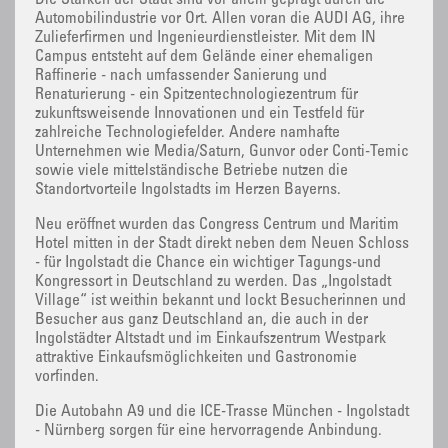
Die Stärken der Stadt sind vor allem geprägt durch die
Automobilindustrie vor Ort. Allen voran die AUDI AG, ihre
Zulieferfirmen und Ingenieurdienstleister. Mit dem IN
Campus entsteht auf dem Gelände einer ehemaligen
Raffinerie - nach umfassender Sanierung und
Renaturierung - ein Spitzentechnologiezentrum für
zukunftsweisende Innovationen und ein Testfeld für
zahlreiche Technologiefelder. Andere namhafte
Unternehmen wie Media/Saturn, Gunvor oder Conti-Temic
sowie viele mittelständische Betriebe nutzen die
Standortvorteile Ingolstadts im Herzen Bayerns.
Neu eröffnet wurden das Congress Centrum und Maritim
Hotel mitten in der Stadt direkt neben dem Neuen Schloss
- für Ingolstadt die Chance ein wichtiger Tagungs-und
Kongressort in Deutschland zu werden. Das „Ingolstadt
Village“ ist weithin bekannt und lockt Besucherinnen und
Besucher aus ganz Deutschland an, die auch in der
Ingolstädter Altstadt und im Einkaufszentrum Westpark
attraktive Einkaufsmöglichkeiten und Gastronomie
vorfinden.
Die Autobahn A9 und die ICE-Trasse München - Ingolstadt
- Nürnberg sorgen für eine hervorragende Anbindung.