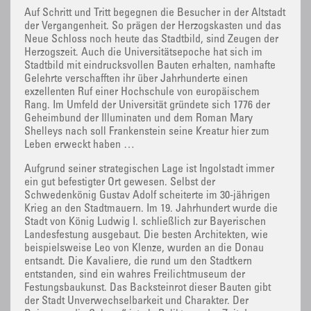
Auf Schritt und Tritt begegnen die Besucher in der Altstadt
der Vergangenheit. So prägen der Herzogskasten und das
Neue Schloss noch heute das Stadtbild, sind Zeugen der
Herzogszeit. Auch die Universitätsepoche hat sich im
Stadtbild mit eindrucksvollen Bauten erhalten, namhafte
Gelehrte verschafften ihr über Jahrhunderte einen
exzellenten Ruf einer Hochschule von europäischem
Rang. Im Umfeld der Universität gründete sich 1776 der
Geheimbund der Illuminaten und dem Roman Mary
Shelleys nach soll Frankenstein seine Kreatur hier zum
Leben erweckt haben …
Aufgrund seiner strategischen Lage ist Ingolstadt immer
ein gut befestigter Ort gewesen. Selbst der
Schwedenkönig Gustav Adolf scheiterte im 30-jährigen
Krieg an den Stadtmauern. Im 19. Jahrhundert wurde die
Stadt von König Ludwig I. schließlich zur Bayerischen
Landesfestung ausgebaut. Die besten Architekten, wie
beispielsweise Leo von Klenze, wurden an die Donau
entsandt. Die Kavaliere, die rund um den Stadtkern
entstanden, sind ein wahres Freilichtmuseum der
Festungsbaukunst. Das Backsteinrot dieser Bauten gibt
der Stadt Unverwechselbarkeit und Charakter. Der