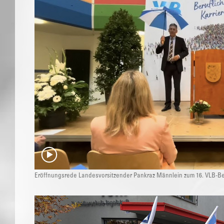
Eröffnungsrede Landesvorsitzender Pankraz Männlein zum 16. VLB-Ber