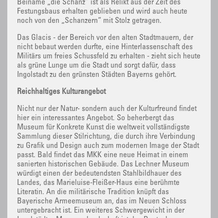
Beiname „die Schanz“ ist als Relikt aus der Zeit des
Festungsbaus erhalten geblieben und wird auch heute
noch von den „Schanzern“ mit Stolz getragen.
Das Glacis - der Bereich vor den alten Stadtmauern, der
nicht bebaut werden durfte, eine Hinterlassenschaft des
Militärs um freies Schussfeld zu erhalten - zieht sich heute
als grüne Lunge um die Stadt und sorgt dafür, dass
Ingolstadt zu den grünsten Städten Bayerns gehört.
Reichhaltiges Kulturangebot
Nicht nur der Natur- sondern auch der Kulturfreund findet
hier ein interessantes Angebot. So beherbergt das
Museum für Konkrete Kunst die weltweit vollständigste
Sammlung dieser Stilrichtung, die durch ihre Verbindung
zu Grafik und Design auch zum modernen Image der Stadt
passt. Bald findet das MKK eine neue Heimat in einem
sanierten historischen Gebäude. Das Lechner Museum
würdigt einen der bedeutendsten Stahlbildhauer des
Landes, das Marieluise-Fleißer-Haus eine berühmte
Literatin. An die militärische Tradition knüpft das
Bayerische Armeemuseum an, das im Neuen Schloss
untergebracht ist. Ein weiteres Schwergewicht in der