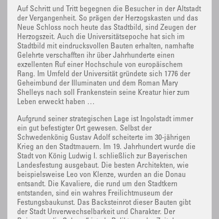
Auf Schritt und Tritt begegnen die Besucher in der Altstadt
der Vergangenheit. So prägen der Herzogskasten und das
Neue Schloss noch heute das Stadtbild, sind Zeugen der
Herzogszeit. Auch die Universitätsepoche hat sich im
Stadtbild mit eindrucksvollen Bauten erhalten, namhafte
Gelehrte verschafften ihr über Jahrhunderte einen
exzellenten Ruf einer Hochschule von europäischem
Rang. Im Umfeld der Universität gründete sich 1776 der
Geheimbund der Illuminaten und dem Roman Mary
Shelleys nach soll Frankenstein seine Kreatur hier zum
Leben erweckt haben …
Aufgrund seiner strategischen Lage ist Ingolstadt immer
ein gut befestigter Ort gewesen. Selbst der
Schwedenkönig Gustav Adolf scheiterte im 30-jährigen
Krieg an den Stadtmauern. Im 19. Jahrhundert wurde die
Stadt von König Ludwig I. schließlich zur Bayerischen
Landesfestung ausgebaut. Die besten Architekten, wie
beispielsweise Leo von Klenze, wurden an die Donau
entsandt. Die Kavaliere, die rund um den Stadtkern
entstanden, sind ein wahres Freilichtmuseum der
Festungsbaukunst. Das Backsteinrot dieser Bauten gibt
der Stadt Unverwechselbarkeit und Charakter. Der