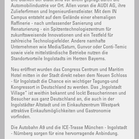
Die Stärken der Stadt sind vor allem geprägt durch die
Automobilindustrie vor Ort. Allen voran die AUDI AG, ihre
Zulieferfirmen und Ingenieurdienstleister. Mit dem IN
Campus entsteht auf dem Gelände einer ehemaligen
Raffinerie - nach umfassender Sanierung und
Renaturierung - ein Spitzentechnologiezentrum für
zukunftsweisende Innovationen und ein Testfeld für
zahlreiche Technologiefelder. Andere namhafte
Unternehmen wie Media/Saturn, Gunvor oder Conti-Temic
sowie viele mittelständische Betriebe nutzen die
Standortvorteile Ingolstadts im Herzen Bayerns.
Neu eröffnet wurden das Congress Centrum und Maritim
Hotel mitten in der Stadt direkt neben dem Neuen Schloss
- für Ingolstadt die Chance ein wichtiger Tagungs-und
Kongressort in Deutschland zu werden. Das „Ingolstadt
Village“ ist weithin bekannt und lockt Besucherinnen und
Besucher aus ganz Deutschland an, die auch in der
Ingolstädter Altstadt und im Einkaufszentrum Westpark
attraktive Einkaufsmöglichkeiten und Gastronomie
vorfinden.
Die Autobahn A9 und die ICE-Trasse München - Ingolstadt
- Nürnberg sorgen für eine hervorragende Anbindung.