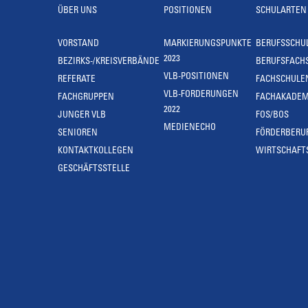
ÜBER UNS
POSITIONEN
SCHULARTEN
VORSTAND
MARKIERUNGSPUNKTE
BERUFSSCHU
2023
BEZIRKS-/KREISVERBÄNDE
BERUFSFACH
VLB-POSITIONEN
REFERATE
FACHSCHULE
VLB-FORDERUNGEN
FACHGRUPPEN
FACHAKADEM
2022
JUNGER VLB
FOS/BOS
MEDIENECHO
SENIOREN
FÖRDERBERU
KONTAKTKOLLEGEN
WIRTSCHAFT
GESCHÄFTSSTELLE