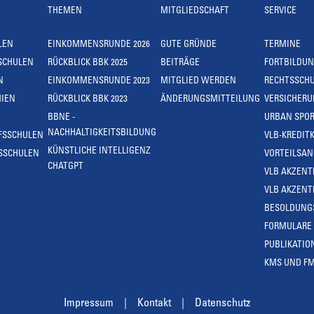
THEMEN
MITGLIEDSCHAFT
SERVICE
LEN
EINKOMMENSRUNDE 2026
GUTE GRÜNDE
TERMINE
SCHULEN
RÜCKBLICK BBK 2025
BEITRÄGE
FORTBILDU
N
EINKOMMENSRUNDE 2023
MITGLIED WERDEN
RECHTSSCH
IEN
RÜCKBLICK BBK 2023
ÄNDERUNGSMITTEILUNG
VERSICHER
BBNE -
URBAN SPOR
NACHHALTIGKEITSBILDUNG
FSSCHULEN
VLB-KREDIT
KÜNSTLICHE INTELLIGENZ
SSCHULEN
VORTEILSA
CHATGPT
VLB AKZENT
VLB AKZENT
BESOLDUNG
FORMULARE
PUBLIKATIO
KMS UND F
Impressum
Kontakt
Datenschutz