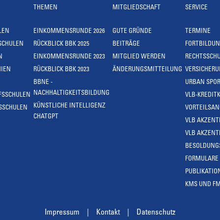
THEMEN
MITGLIEDSCHAFT
SERVICE
LEN
EINKOMMENSRUNDE 2026
GUTE GRÜNDE
TERMINE
SCHULEN
RÜCKBLICK BBK 2025
BEITRÄGE
FORTBILDU
N
EINKOMMENSRUNDE 2023
MITGLIED WERDEN
RECHTSSCH
IEN
RÜCKBLICK BBK 2023
ÄNDERUNGSMITTEILUNG
VERSICHER
BBNE -
URBAN SPOR
NACHHALTIGKEITSBILDUNG
FSSCHULEN
VLB-KREDIT
KÜNSTLICHE INTELLIGENZ
SSCHULEN
VORTEILSA
CHATGPT
VLB AKZENT
VLB AKZENT
BESOLDUNG
FORMULARE
PUBLIKATIO
KMS UND F
Impressum
Kontakt
Datenschutz