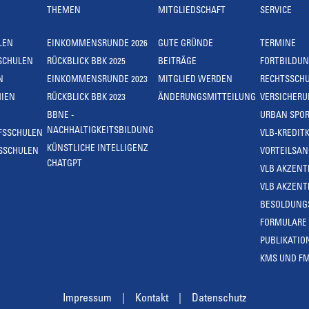
THEMEN
MITGLIEDSCHAFT
SERVICE
LEN
EINKOMMENSRUNDE 2026
GUTE GRÜNDE
TERMINE
SCHULEN
RÜCKBLICK BBK 2025
BEITRÄGE
FORTBILDU
N
EINKOMMENSRUNDE 2023
MITGLIED WERDEN
RECHTSSCH
IEN
RÜCKBLICK BBK 2023
ÄNDERUNGSMITTEILUNG
VERSICHER
BBNE -
URBAN SPOR
NACHHALTIGKEITSBILDUNG
FSSCHULEN
VLB-KREDIT
KÜNSTLICHE INTELLIGENZ
SSCHULEN
VORTEILSA
CHATGPT
VLB AKZENT
VLB AKZENT
BESOLDUNG
FORMULARE
PUBLIKATIO
KMS UND F
Impressum
Kontakt
Datenschutz