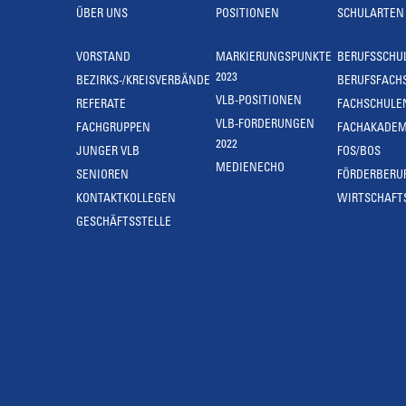
ÜBER UNS
POSITIONEN
SCHULARTEN
VORSTAND
MARKIERUNGSPUNKTE
BERUFSSCHU
2023
BEZIRKS-/KREISVERBÄNDE
BERUFSFACH
VLB-POSITIONEN
REFERATE
FACHSCHULE
VLB-FORDERUNGEN
FACHGRUPPEN
FACHAKADEM
2022
JUNGER VLB
FOS/BOS
MEDIENECHO
SENIOREN
FÖRDERBERU
KONTAKTKOLLEGEN
WIRTSCHAFT
GESCHÄFTSSTELLE