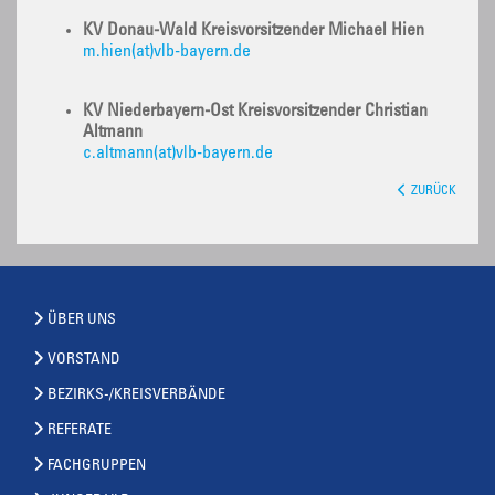
KV Donau-Wald Kreisvorsitzender Michael Hien
m.hien(at)vlb-bayern.de
KV Niederbayern-Ost Kreisvorsitzender Christian
Altmann
c.altmann(at)vlb-bayern.de
ZURÜCK
ÜBER UNS
VORSTAND
BEZIRKS-/KREISVERBÄNDE
REFERATE
FACHGRUPPEN