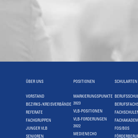
ÜBER UNS
POSITIONEN
SCHULARTEN
VORSTAND
MARKIERUNGSPUNKTE
BERUFSSCHU
2023
BEZIRKS-/KREISVERBÄNDE
BERUFSFACH
VLB-POSITIONEN
REFERATE
FACHSCHULE
VLB-FORDERUNGEN
FACHGRUPPEN
FACHAKADEM
2022
JUNGER VLB
FOS/BOS
MEDIENECHO
SENIOREN
FÖRDERBERU