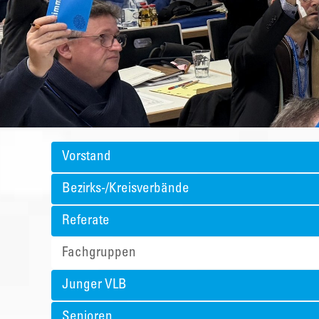
Vorstand
Bezirks-/Kreisverbände
Referate
Fachgruppen
Junger VLB
Senioren