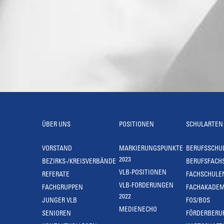
ÜBER UNS
POSITIONEN
SCHULARTEN
VORSTAND
MARKIERUNGSPUNKTE
BERUFSSCHU
2023
BEZIRKS-/KREISVERBÄNDE
BERUFSFACH
VLB-POSITIONEN
REFERATE
FACHSCHULE
VLB-FORDERUNGEN
FACHGRUPPEN
FACHAKADEM
2022
JUNGER VLB
FOS/BOS
MEDIENECHO
SENIOREN
FÖRDERBERU