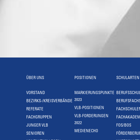
ÜBER UNS
POSITIONEN
SCHULARTEN
VORSTAND
MARKIERUNGSPUNKTE
BERUFSSCHU
2023
BEZIRKS-/KREISVERBÄNDE
BERUFSFACH
VLB-POSITIONEN
REFERATE
FACHSCHULE
VLB-FORDERUNGEN
FACHGRUPPEN
FACHAKADEM
2022
JUNGER VLB
FOS/BOS
MEDIENECHO
SENIOREN
FÖRDERBERU