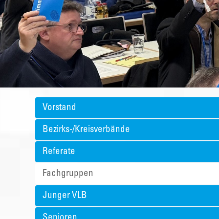
Vorstand
Bezirks-/Kreisverbände
Referate
Fachgruppen
Junger VLB
Senioren