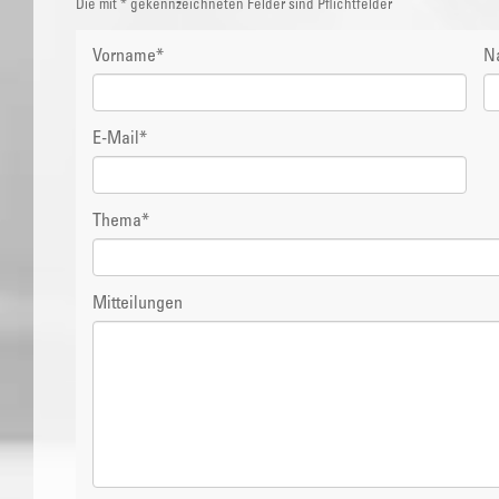
Die mit * gekennzeichneten Felder sind Pflichtfelder
Vorname
*
N
E-Mail
*
Thema
*
Mitteilungen