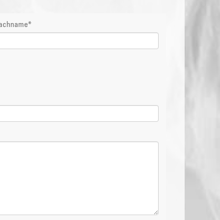
achname
*