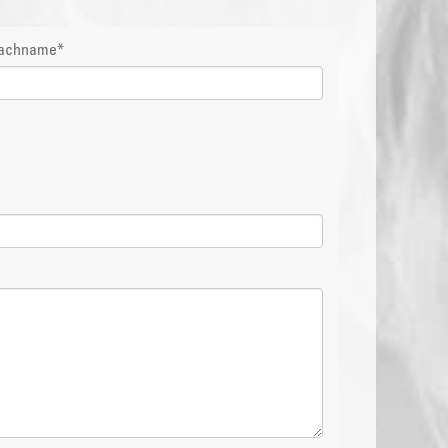
achname
*