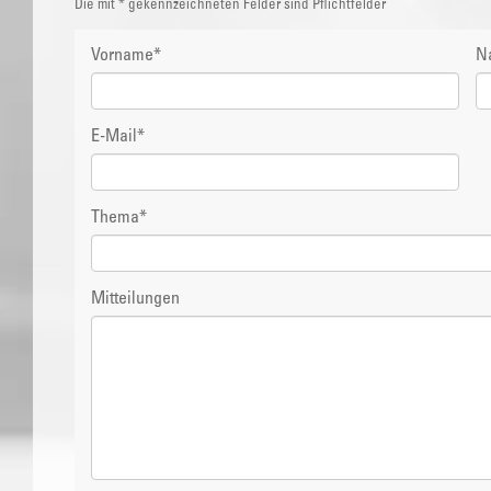
Die mit * gekennzeichneten Felder sind Pflichtfelder
Vorname
*
N
E-Mail
*
Thema
*
Mitteilungen