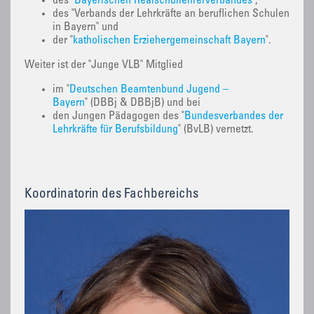
des "
Bayerischen Realschullehrerverbandes
",
des "Verbands der Lehrkräfte an beruflichen Schulen
in Bayern" und
der "
katholischen Erziehergemeinschaft Bayern
".
Weiter ist der "Junge VLB" Mitglied
im "
Deutschen Beamtenbund Jugend –
Bayern
" (DBBj & DBBjB) und bei
den Jungen Pädagogen des "
Bundesverbandes der
Lehrkräfte für Berufsbildung
" (BvLB) vernetzt.
Koordinatorin des Fachbereichs