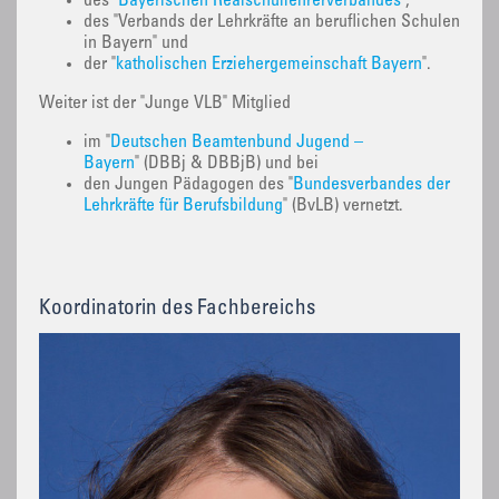
des "
Bayerischen Realschullehrerverbandes
",
des "Verbands der Lehrkräfte an beruflichen Schulen
in Bayern" und
der "
katholischen Erziehergemeinschaft Bayern
".
Weiter ist der "Junge VLB" Mitglied
im "
Deutschen Beamtenbund Jugend –
Bayern
" (DBBj & DBBjB) und bei
den Jungen Pädagogen des "
Bundesverbandes der
Lehrkräfte für Berufsbildung
" (BvLB) vernetzt.
Koordinatorin des Fachbereichs