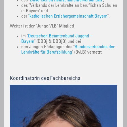
des "
Bayerischen Realschullehrerverbandes
",
des "Verbands der Lehrkräfte an beruflichen Schulen
in Bayern" und
der "
katholischen Erziehergemeinschaft Bayern
".
Weiter ist der "Junge VLB" Mitglied
im "
Deutschen Beamtenbund Jugend –
Bayern
" (DBBj & DBBjB) und bei
den Jungen Pädagogen des "
Bundesverbandes der
Lehrkräfte für Berufsbildung
" (BvLB) vernetzt.
Koordinatorin des Fachbereichs