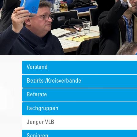
Vorstand
Bezirks-/Kreisverbände
Referate
Fachgruppen
Junger VLB
Senioren