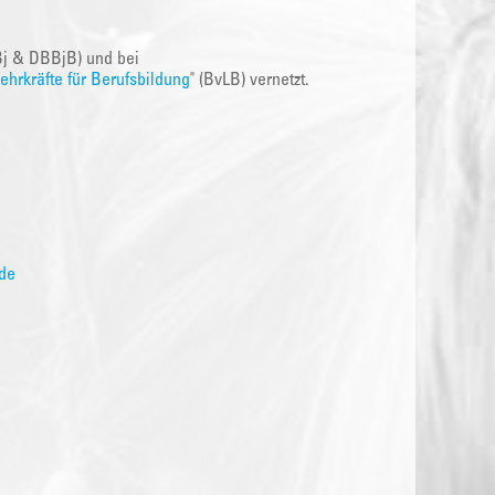
Bj & DBBjB) und bei
hrkräfte für Berufsbildung
" (BvLB) vernetzt.
de