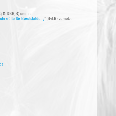
Bj & DBBjB) und bei
hrkräfte für Berufsbildung
" (BvLB) vernetzt.
de