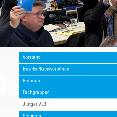
Vorstand
Bezirks-/Kreisverbände
Referate
Fachgruppen
Junger VLB
Senioren