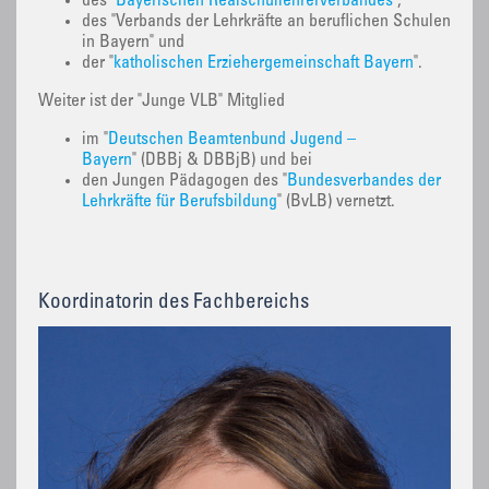
des "
Bayerischen Realschullehrerverbandes
",
des "Verbands der Lehrkräfte an beruflichen Schulen
in Bayern" und
der "
katholischen Erziehergemeinschaft Bayern
".
Weiter ist der "Junge VLB" Mitglied
im "
Deutschen Beamtenbund Jugend –
Bayern
" (DBBj & DBBjB) und bei
den Jungen Pädagogen des "
Bundesverbandes der
Lehrkräfte für Berufsbildung
" (BvLB) vernetzt.
Koordinatorin des Fachbereichs