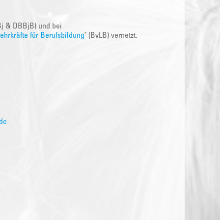
Bj & DBBjB) und bei
hrkräfte für Berufsbildung
" (BvLB) vernetzt.
de