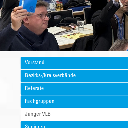
Vorstand
Bezirks-/Kreisverbände
Referate
Fachgruppen
Junger VLB
Senioren