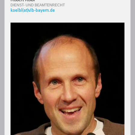
DIENST- UND BEAMTENRECHT
koelbl(at)vlb-bayern.de