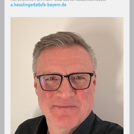
a.hesslinger(at)vlb-bayern.de