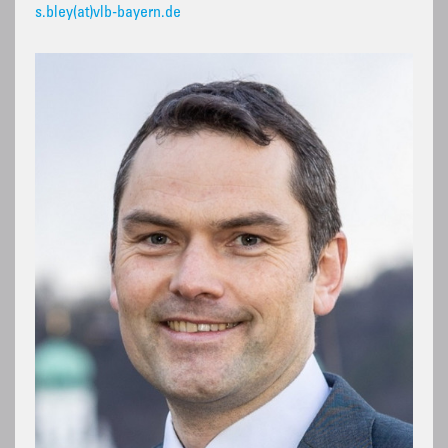
s.bley(at)vlb-bayern.de