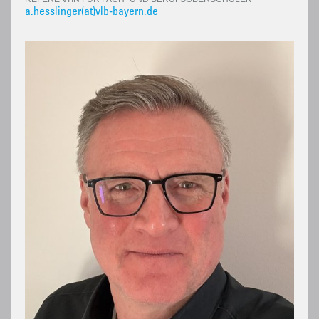
a.hesslinger(at)vlb-bayern.de