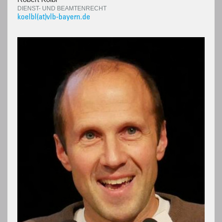
DIENST- UND BEAMTENRECHT
koelbl(at)vlb-bayern.de