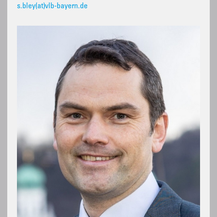
s.bley(at)vlb-bayern.de