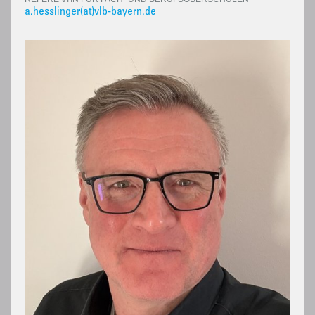
a.hesslinger(at)vlb-bayern.de