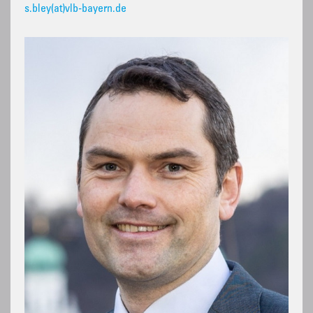
s.bley(at)vlb-bayern.de