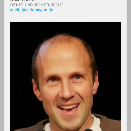
DIENST- UND BEAMTENRECHT
koelbl(at)vlb-bayern.de