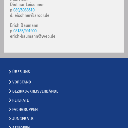
Dietmar Leischner
p
089/6083610
d.leischner@arcor.de
Erich Baumann
p
08135/991900
erich-baumann@web.de
ÜBER UNS
VORSTAND
BEZIRKS-/KREISVERBÄNDE
REFERATE
FACHGRUPPEN
JUNGER VLB