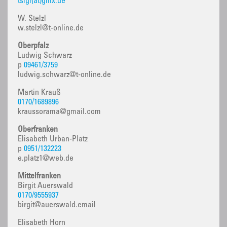
tsigl(at)gmx.de
W. Stelzl
w.stelzl@t-online.de
Oberpfalz
Ludwig Schwarz
p
09461/3759
ludwig.schwarz@t-online.de
Martin Krauß
0170/1689896
kraussorama@gmail.com
Oberfranken
Elisabeth Urban-Platz
p
0951/132223
e.platz1@web.de
Mittelfranken
Birgit Auerswald
0170/9555937
birgit@auerswald.email
Elisabeth Horn