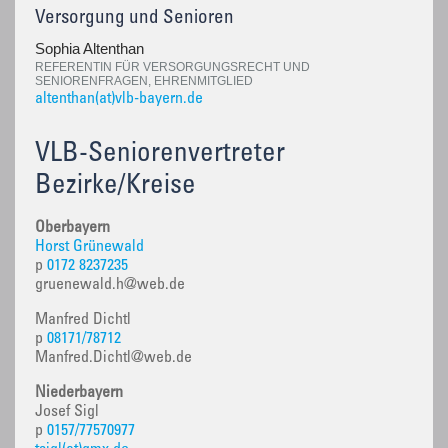
Versorgung und Senioren
Sophia Altenthan
REFERENTIN FÜR VERSORGUNGSRECHT UND
SENIORENFRAGEN, EHRENMITGLIED
altenthan(at)vlb-bayern.de
VLB-Seniorenvertreter
Bezirke/Kreise
Oberbayern
Horst Grünewald
p
0172 8237235
gruenewald.h@web.de
Manfred Dichtl
p
08171/78712
Manfred.Dichtl@web.de
Niederbayern
Josef Sigl
p
0157/77570977