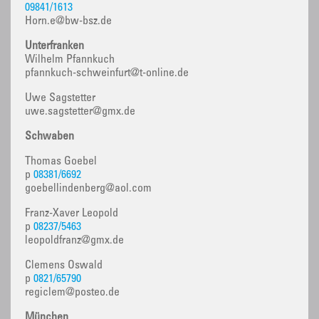
09841/1613
Horn.e@bw-bsz.de
Unterfranken
Wilhelm Pfannkuch
pfannkuch-schweinfurt@t-online.de
Uwe Sagstetter
uwe.sagstetter@gmx.de
Schwaben
Thomas Goebel
p
08381/6692
goebellindenberg@aol.com
Franz-Xaver Leopold
p
08237/5463
leopoldfranz@gmx.de
Clemens Oswald
p
0821/65790
regiclem@posteo.de
München