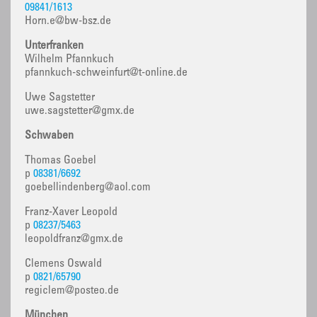
09841/1613
Horn.e@bw-bsz.de
Unterfranken
Wilhelm Pfannkuch
pfannkuch-schweinfurt@t-online.de
Uwe Sagstetter
uwe.sagstetter@gmx.de
Schwaben
Thomas Goebel
p
08381/6692
goebellindenberg@aol.com
Franz-Xaver Leopold
p
08237/5463
leopoldfranz@gmx.de
Clemens Oswald
p
0821/65790
regiclem@posteo.de
München