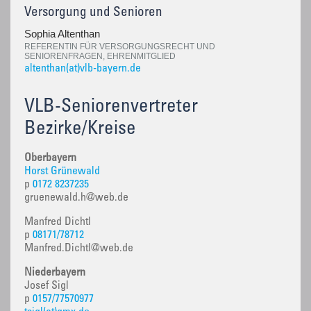
Versorgung und Senioren
Sophia Altenthan
REFERENTIN FÜR VERSORGUNGSRECHT UND
SENIORENFRAGEN, EHRENMITGLIED
altenthan(at)vlb-bayern.de
VLB-Seniorenvertreter
Bezirke/Kreise
Oberbayern
Horst Grünewald
p
0172 8237235
gruenewald.h@web.de
Manfred Dichtl
p
08171/78712
Manfred.Dichtl@web.de
Niederbayern
Josef Sigl
p
0157/77570977