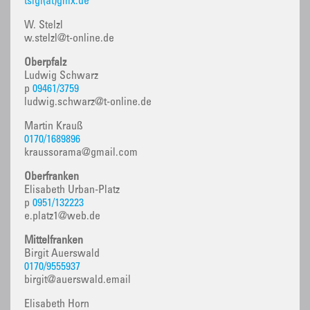
tsigl(at)gmx.de
W. Stelzl
w.stelzl@t-online.de
Oberpfalz
Ludwig Schwarz
p
09461/3759
ludwig.schwarz@t-online.de
Martin Krauß
0170/1689896
kraussorama@gmail.com
Oberfranken
Elisabeth Urban-Platz
p
0951/132223
e.platz1@web.de
Mittelfranken
Birgit Auerswald
0170/9555937
birgit@auerswald.email
Elisabeth Horn