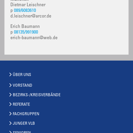
Dietmar Leischner
p
089/6083610
d.leischner@arcor.de
Erich Baumann
p
08135/991900
erich-baumann@web.de
ÜBER UNS
VORSTAND
BEZIRKS-/KREISVERBÄNDE
REFERATE
FACHGRUPPEN
JUNGER VLB