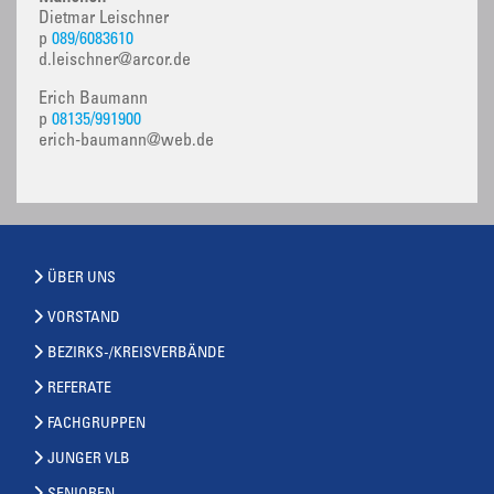
Dietmar Leischner
p
089/6083610
d.leischner@arcor.de
Erich Baumann
p
08135/991900
erich-baumann@web.de
ÜBER UNS
VORSTAND
BEZIRKS-/KREISVERBÄNDE
REFERATE
FACHGRUPPEN
JUNGER VLB