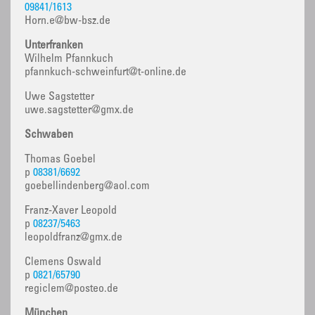
09841/1613
Horn.e@bw-bsz.de
Unterfranken
Wilhelm Pfannkuch
pfannkuch-schweinfurt@t-online.de
Uwe Sagstetter
uwe.sagstetter@gmx.de
Schwaben
Thomas Goebel
p
08381/6692
goebellindenberg@aol.com
Franz-Xaver Leopold
p
08237/5463
leopoldfranz@gmx.de
Clemens Oswald
p
0821/65790
regiclem@posteo.de
München