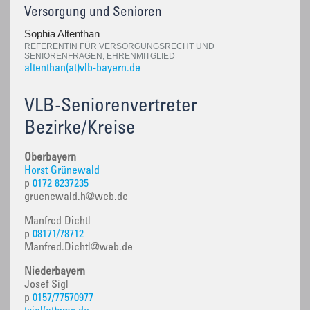
Versorgung und Senioren
Sophia Altenthan
REFERENTIN FÜR VERSORGUNGSRECHT UND
SENIORENFRAGEN, EHRENMITGLIED
altenthan(at)vlb-bayern.de
VLB-Seniorenvertreter
Bezirke/Kreise
Oberbayern
Horst Grünewald
p
0172 8237235
gruenewald.h@web.de
Manfred Dichtl
p
08171/78712
Manfred.Dichtl@web.de
Niederbayern
Josef Sigl
p
0157/77570977