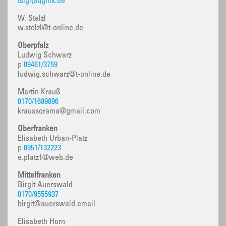
tsigl(at)gmx.de
W. Stelzl
w.stelzl@t-online.de
Oberpfalz
Ludwig Schwarz
p
09461/3759
ludwig.schwarz@t-online.de
Martin Krauß
0170/1689896
kraussorama@gmail.com
Oberfranken
Elisabeth Urban-Platz
p
0951/132223
e.platz1@web.de
Mittelfranken
Birgit Auerswald
0170/9555937
birgit@auerswald.email
Elisabeth Horn