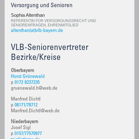
Versorgung und Senioren
Sophia Altenthan
REFERENTIN FÜR VERSORGUNGSRECHT UND
SENIORENFRAGEN, EHRENMITGLIED
altenthan(at)vlb-bayern.de
VLB-Seniorenvertreter
Bezirke/Kreise
Oberbayern
Horst Grünewald
p
0172 8237235
gruenewald.h@web.de
Manfred Dichtl
p
08171/78712
Manfred.Dichtl@web.de
Niederbayern
Josef Sigl
p
0157/77570977