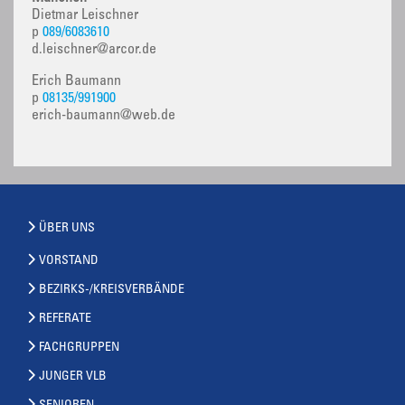
Dietmar Leischner
p
089/6083610
d.leischner@arcor.de
Erich Baumann
p
08135/991900
erich-baumann@web.de
ÜBER UNS
VORSTAND
BEZIRKS-/KREISVERBÄNDE
REFERATE
FACHGRUPPEN
JUNGER VLB