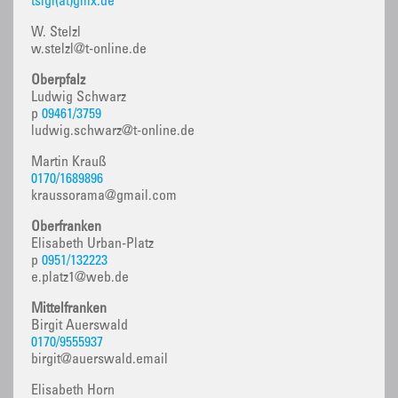
tsigl(at)gmx.de
W. Stelzl
w.stelzl@t-online.de
Oberpfalz
Ludwig Schwarz
p
09461/3759
ludwig.schwarz@t-online.de
Martin Krauß
0170/1689896
kraussorama@gmail.com
Oberfranken
Elisabeth Urban-Platz
p
0951/132223
e.platz1@web.de
Mittelfranken
Birgit Auerswald
0170/9555937
birgit@auerswald.email
Elisabeth Horn