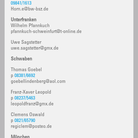
09841/1613
Horn.e@bw-bsz.de
Unterfranken
Wilhelm Pfannkuch
pfannkuch-schweinfurt@t-online.de
Uwe Sagstetter
uwe.sagstetter@gmx.de
Schwaben
Thomas Goebel
p
08381/6692
goebellindenberg@aol.com
Franz-Xaver Leopold
p
08237/5463
leopoldfranz@gmx.de
Clemens Oswald
p
0821/65790
regiclem@posteo.de
München