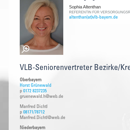
Sophia Altenthan
REFERENTIN FÜR VERSORGUNGSR
altenthan(at)vlb-bayern.de
VLB-Seniorenvertreter Bezirke/Kr
Oberbayern
Horst Grünewald
p
0172 8237235
gruenewald.h@web.de
Manfred Dichtl
p
08171/78712
Manfred.Dichtl@web.de
Niederbayern