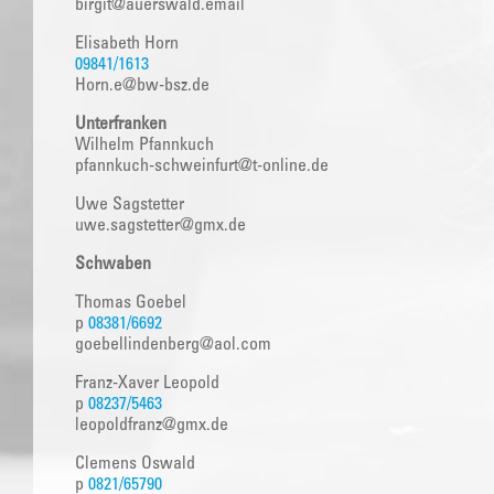
birgit@auerswald.email
Elisabeth Horn
09841/1613
Horn.e@bw-bsz.de
Unterfranken
Wilhelm Pfannkuch
pfannkuch-schweinfurt@t-online.de
Uwe Sagstetter
uwe.sagstetter@gmx.de
Schwaben
Thomas Goebel
p
08381/6692
goebellindenberg@aol.com
Franz-Xaver Leopold
p
08237/5463
leopoldfranz@gmx.de
Clemens Oswald
p
0821/65790