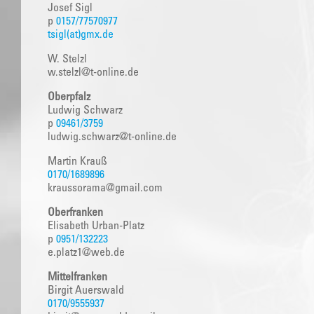
Josef Sigl
p
0157/77570977
tsigl(at)gmx.de
W. Stelzl
w.stelzl@t-online.de
Oberpfalz
Ludwig Schwarz
p
09461/3759
ludwig.schwarz@t-online.de
Martin Krauß
0170/1689896
kraussorama@gmail.com
Oberfranken
Elisabeth Urban-Platz
p
0951/132223
e.platz1@web.de
Mittelfranken
Birgit Auerswald
0170/9555937