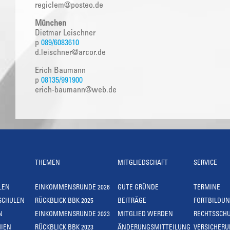
regiclem@posteo.de
München
Dietmar Leischner
p
089/6083610
d.leischner@arcor.de
Erich Baumann
p
08135/991900
erich-baumann@web.de
THEMEN
MITGLIEDSCHAFT
SERVICE
LEN
EINKOMMENSRUNDE 2026
GUTE GRÜNDE
TERMINE
SCHULEN
RÜCKBLICK BBK 2025
BEITRÄGE
FORTBILDU
N
EINKOMMENSRUNDE 2023
MITGLIED WERDEN
RECHTSSCH
IEN
RÜCKBLICK BBK 2023
ÄNDERUNGSMITTEILUNG
VERSICHER