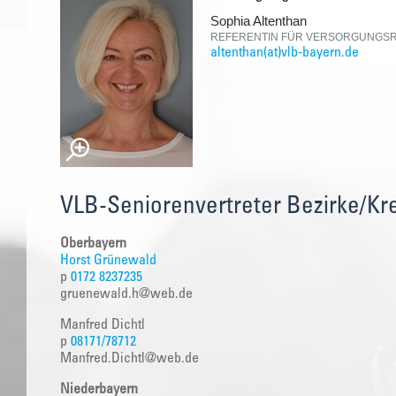
Sophia Altenthan
REFERENTIN FÜR VERSORGUNGSR
altenthan(at)vlb-bayern.de
VLB-Seniorenvertreter Bezirke/Kr
Oberbayern
Horst Grünewald
p
0172 8237235
gruenewald.h@web.de
Manfred Dichtl
p
08171/78712
Manfred.Dichtl@web.de
Niederbayern