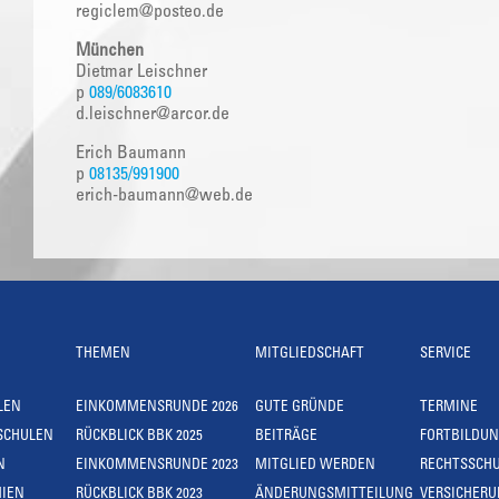
regiclem@posteo.de
München
Dietmar Leischner
p
089/6083610
d.leischner@arcor.de
Erich Baumann
p
08135/991900
erich-baumann@web.de
THEMEN
MITGLIEDSCHAFT
SERVICE
LEN
EINKOMMENSRUNDE 2026
GUTE GRÜNDE
TERMINE
SCHULEN
RÜCKBLICK BBK 2025
BEITRÄGE
FORTBILDU
N
EINKOMMENSRUNDE 2023
MITGLIED WERDEN
RECHTSSCH
IEN
RÜCKBLICK BBK 2023
ÄNDERUNGSMITTEILUNG
VERSICHER