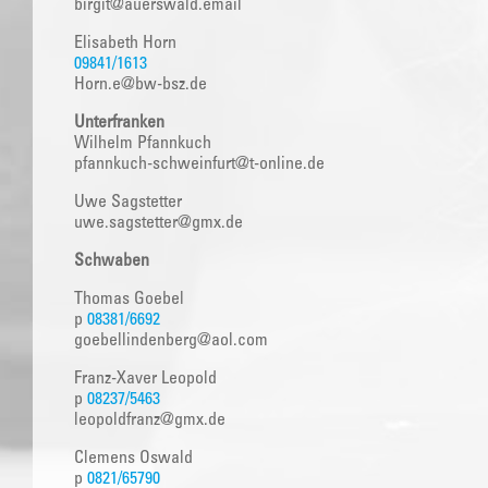
birgit@auerswald.email
Elisabeth Horn
09841/1613
Horn.e@bw-bsz.de
Unterfranken
Wilhelm Pfannkuch
pfannkuch-schweinfurt@t-online.de
Uwe Sagstetter
uwe.sagstetter@gmx.de
Schwaben
Thomas Goebel
p
08381/6692
goebellindenberg@aol.com
Franz-Xaver Leopold
p
08237/5463
leopoldfranz@gmx.de
Clemens Oswald
p
0821/65790