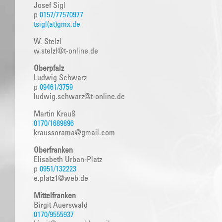
Josef Sigl
p
0157/77570977
tsigl(at)gmx.de
W. Stelzl
w.stelzl@t-online.de
Oberpfalz
Ludwig Schwarz
p
09461/3759
ludwig.schwarz@t-online.de
Martin Krauß
0170/1689896
kraussorama@gmail.com
Oberfranken
Elisabeth Urban-Platz
p
0951/132223
e.platz1@web.de
Mittelfranken
Birgit Auerswald
0170/9555937