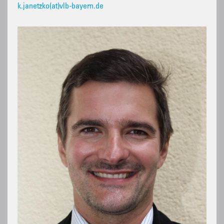
k.janetzko(at)vlb-bayern.de