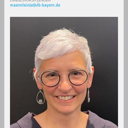
LANDESVORSITZENDER
maennlein(at)vlb-bayern.de