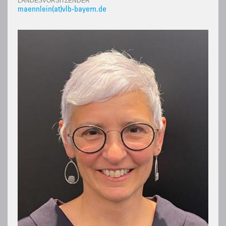
LANDESVORSITZENDER
maennlein(at)vlb-bayern.de