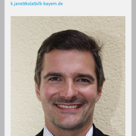
k.janetzko(at)vlb-bayern.de