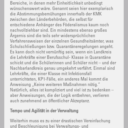
Bereiche, in denen mehr Einheitlichkeit unbedingt
wünschenswert wäre. Genannt seien hier exemplarisch
die Abstimmungsbemühungen innerhalb der KMK
zwischen den Länderbehörden, die selbst für
entschiedene Anhänger des Föderalismus kaum noch
nachvollziehbar sind. Ein mindestens ebenso großes
Ärgernis sind die teils sehr widersprüchlichen
Verfahrensweisen der einzelnen Gesundheitsämter, was
Schulschließungen bzw. Quarantäneregelungen angeht.
Es kann doch nicht vernünftig sein, wenn ein Landkreis
die Lehrkräfte einer Berufsschul- Klasse in Quarantäne
schickt und die Schülerinnen und Schüler nicht – und der
Nachbarlandkreis genau umgekehrt verfährt. Einmal sind
Lehrkräfte, die einer Klasse mit Infektionsfall
unterrichteten, KP1-Fälle, ein anderes Mal kommt die
Anweisung „Keine weiteren Maßnahmen nötig.“
Natürlich, alles ist kompliziert und viel ist zu bedenken –
aber Anweisungen, die der Logik entbehren, verlieren
auch zunehmend an öffentlicher Akzeptanz.
Tempo und Agilität in der Verwaltung
Weiterhin muss es zu einer drastischen Vereinfachung
und Beschleunigung bei Verwaltungs- und