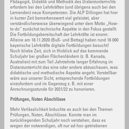
Pädagogik, Didaktik und Methodik des Distanzunterrichts
erfordern bei den Lehrkräften (und übrigens auch bei den
Lernenden) neue Kompetenzen. Die ALP Dillingen hat hier
in kurzer Zeit bemerkenswert viel geleistet, aber
verständlicherweise überwiegend unter dem Motto „How-
to-do“ zunächst technische Aspekte in den Fokus gestellt.
Die Fortbildungsbereitschaft der Lehrkräfte ist enorm:
Alleine am 18.11.2020 (Buß- und Bettag) haben rund 16 000
bayerische Lehrkräfte digitale Fortbildungen besucht!
Noch bliebe Zeit, sich in Hinblick auf das kommende
Schuljahr bei großen Flächenländern (z. B. Kanada,
Australien) mit zum Teil Jahrzehnte langer Erfahrung im
Distanzunterricht das eine oder andere abzuschauen, was
didaktische und methodische Aspekte angeht. Vorstellbar
wäre aus unserer Sicht, entsprechende Fortbildungen
einzufordern und im Gegenzug z. B. mit einer
Anrechnungsstunde für 2021/22 zu honorieren.
Prüfungen, Noten Abschlüsse
Mehr Verlässlichkeit bräuchte es auch bei den Themen
Prüfungen, Noten, Abschlüsse. Konnte man im
zurückliegenden Schuljahr noch verstehen, dass es
wegen der notwendigen, oft nur ad-hoc-getriebenen