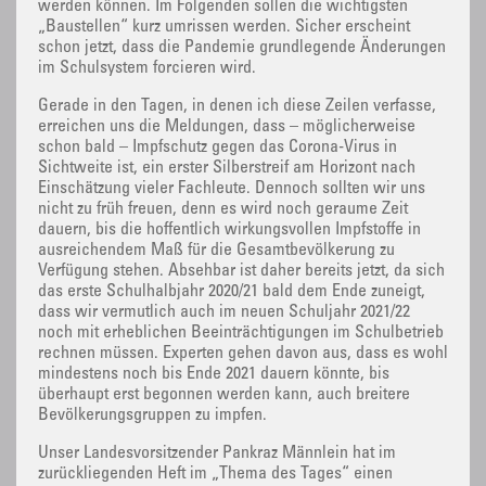
werden können. Im Folgenden sollen die wichtigsten
„Baustellen“ kurz umrissen werden. Sicher erscheint
schon jetzt, dass die Pandemie grundlegende Änderungen
im Schulsystem forcieren wird.
Gerade in den Tagen, in denen ich diese Zeilen verfasse,
erreichen uns die Meldungen, dass – möglicherweise
schon bald – Impfschutz gegen das Corona-Virus in
Sichtweite ist, ein erster Silberstreif am Horizont nach
Einschätzung vieler Fachleute. Dennoch sollten wir uns
nicht zu früh freuen, denn es wird noch geraume Zeit
dauern, bis die hoffentlich wirkungsvollen Impfstoffe in
ausreichendem Maß für die Gesamtbevölkerung zu
Verfügung stehen. Absehbar ist daher bereits jetzt, da sich
das erste Schulhalbjahr 2020/21 bald dem Ende zuneigt,
dass wir vermutlich auch im neuen Schuljahr 2021/22
noch mit erheblichen Beeinträchtigungen im Schulbetrieb
rechnen müssen. Experten gehen davon aus, dass es wohl
mindestens noch bis Ende 2021 dauern könnte, bis
überhaupt erst begonnen werden kann, auch breitere
Bevölkerungsgruppen zu impfen.
Unser Landesvorsitzender Pankraz Männlein hat im
zurückliegenden Heft im „Thema des Tages“ einen