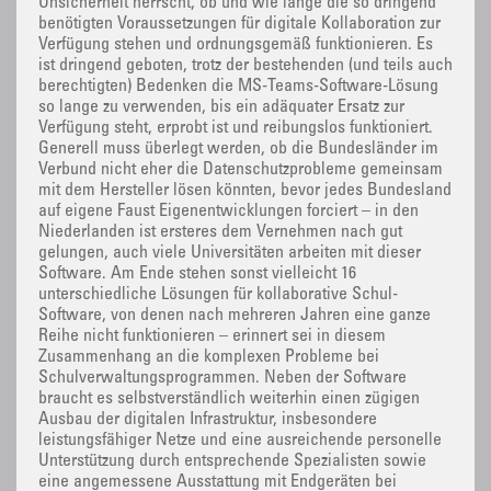
Unsicherheit herrscht, ob und wie lange die so dringend
benötigten Voraussetzungen für digitale Kollaboration zur
Verfügung stehen und ordnungsgemäß funktionieren. Es
ist dringend geboten, trotz der bestehenden (und teils auch
berechtigten) Bedenken die MS-Teams-Software-Lösung
so lange zu verwenden, bis ein adäquater Ersatz zur
Verfügung steht, erprobt ist und reibungslos funktioniert.
Generell muss überlegt werden, ob die Bundesländer im
Verbund nicht eher die Datenschutzprobleme gemeinsam
mit dem Hersteller lösen könnten, bevor jedes Bundesland
auf eigene Faust Eigenentwicklungen forciert – in den
Niederlanden ist ersteres dem Vernehmen nach gut
gelungen, auch viele Universitäten arbeiten mit dieser
Software. Am Ende stehen sonst vielleicht 16
unterschiedliche Lösungen für kollaborative Schul-
Software, von denen nach mehreren Jahren eine ganze
Reihe nicht funktionieren – erinnert sei in diesem
Zusammenhang an die komplexen Probleme bei
Schulverwaltungsprogrammen. Neben der Software
braucht es selbstverständlich weiterhin einen zügigen
Ausbau der digitalen Infrastruktur, insbesondere
leistungsfähiger Netze und eine ausreichende personelle
Unterstützung durch entsprechende Spezialisten sowie
eine angemessene Ausstattung mit Endgeräten bei