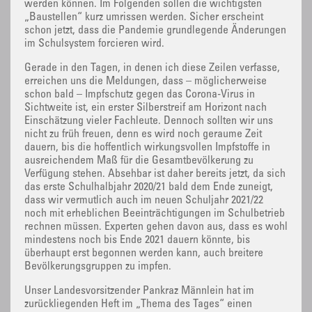
werden können. Im Folgenden sollen die wichtigsten
„Baustellen“ kurz umrissen werden. Sicher erscheint
schon jetzt, dass die Pandemie grundlegende Änderungen
im Schulsystem forcieren wird.
Gerade in den Tagen, in denen ich diese Zeilen verfasse,
erreichen uns die Meldungen, dass – möglicherweise
schon bald – Impfschutz gegen das Corona-Virus in
Sichtweite ist, ein erster Silberstreif am Horizont nach
Einschätzung vieler Fachleute. Dennoch sollten wir uns
nicht zu früh freuen, denn es wird noch geraume Zeit
dauern, bis die hoffentlich wirkungsvollen Impfstoffe in
ausreichendem Maß für die Gesamtbevölkerung zu
Verfügung stehen. Absehbar ist daher bereits jetzt, da sich
das erste Schulhalbjahr 2020/21 bald dem Ende zuneigt,
dass wir vermutlich auch im neuen Schuljahr 2021/22
noch mit erheblichen Beeinträchtigungen im Schulbetrieb
rechnen müssen. Experten gehen davon aus, dass es wohl
mindestens noch bis Ende 2021 dauern könnte, bis
überhaupt erst begonnen werden kann, auch breitere
Bevölkerungsgruppen zu impfen.
Unser Landesvorsitzender Pankraz Männlein hat im
zurückliegenden Heft im „Thema des Tages“ einen