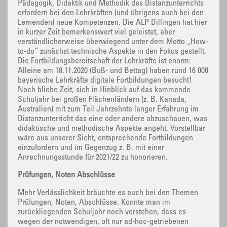
Pädagogik, Didaktik und Methodik des Distanzunterrichts
erfordern bei den Lehrkräften (und übrigens auch bei den
Lernenden) neue Kompetenzen. Die ALP Dillingen hat hier
in kurzer Zeit bemerkenswert viel geleistet, aber
verständlicherweise überwiegend unter dem Motto „How-
to-do“ zunächst technische Aspekte in den Fokus gestellt.
Die Fortbildungsbereitschaft der Lehrkräfte ist enorm:
Alleine am 18.11.2020 (Buß- und Bettag) haben rund 16 000
bayerische Lehrkräfte digitale Fortbildungen besucht!
Noch bliebe Zeit, sich in Hinblick auf das kommende
Schuljahr bei großen Flächenländern (z. B. Kanada,
Australien) mit zum Teil Jahrzehnte langer Erfahrung im
Distanzunterricht das eine oder andere abzuschauen, was
didaktische und methodische Aspekte angeht. Vorstellbar
wäre aus unserer Sicht, entsprechende Fortbildungen
einzufordern und im Gegenzug z. B. mit einer
Anrechnungsstunde für 2021/22 zu honorieren.
Prüfungen, Noten Abschlüsse
Mehr Verlässlichkeit bräuchte es auch bei den Themen
Prüfungen, Noten, Abschlüsse. Konnte man im
zurückliegenden Schuljahr noch verstehen, dass es
wegen der notwendigen, oft nur ad-hoc-getriebenen