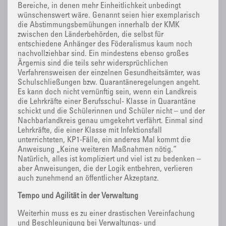
Bereiche, in denen mehr Einheitlichkeit unbedingt
wünschenswert wäre. Genannt seien hier exemplarisch
die Abstimmungsbemühungen innerhalb der KMK
zwischen den Länderbehörden, die selbst für
entschiedene Anhänger des Föderalismus kaum noch
nachvollziehbar sind. Ein mindestens ebenso großes
Ärgernis sind die teils sehr widersprüchlichen
Verfahrensweisen der einzelnen Gesundheitsämter, was
Schulschließungen bzw. Quarantäneregelungen angeht.
Es kann doch nicht vernünftig sein, wenn ein Landkreis
die Lehrkräfte einer Berufsschul- Klasse in Quarantäne
schickt und die Schülerinnen und Schüler nicht – und der
Nachbarlandkreis genau umgekehrt verfährt. Einmal sind
Lehrkräfte, die einer Klasse mit Infektionsfall
unterrichteten, KP1-Fälle, ein anderes Mal kommt die
Anweisung „Keine weiteren Maßnahmen nötig.“
Natürlich, alles ist kompliziert und viel ist zu bedenken –
aber Anweisungen, die der Logik entbehren, verlieren
auch zunehmend an öffentlicher Akzeptanz.
Tempo und Agilität in der Verwaltung
Weiterhin muss es zu einer drastischen Vereinfachung
und Beschleunigung bei Verwaltungs- und