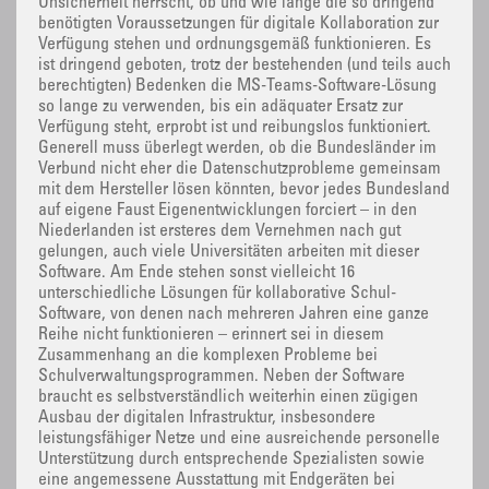
Unsicherheit herrscht, ob und wie lange die so dringend
benötigten Voraussetzungen für digitale Kollaboration zur
Verfügung stehen und ordnungsgemäß funktionieren. Es
ist dringend geboten, trotz der bestehenden (und teils auch
berechtigten) Bedenken die MS-Teams-Software-Lösung
so lange zu verwenden, bis ein adäquater Ersatz zur
Verfügung steht, erprobt ist und reibungslos funktioniert.
Generell muss überlegt werden, ob die Bundesländer im
Verbund nicht eher die Datenschutzprobleme gemeinsam
mit dem Hersteller lösen könnten, bevor jedes Bundesland
auf eigene Faust Eigenentwicklungen forciert – in den
Niederlanden ist ersteres dem Vernehmen nach gut
gelungen, auch viele Universitäten arbeiten mit dieser
Software. Am Ende stehen sonst vielleicht 16
unterschiedliche Lösungen für kollaborative Schul-
Software, von denen nach mehreren Jahren eine ganze
Reihe nicht funktionieren – erinnert sei in diesem
Zusammenhang an die komplexen Probleme bei
Schulverwaltungsprogrammen. Neben der Software
braucht es selbstverständlich weiterhin einen zügigen
Ausbau der digitalen Infrastruktur, insbesondere
leistungsfähiger Netze und eine ausreichende personelle
Unterstützung durch entsprechende Spezialisten sowie
eine angemessene Ausstattung mit Endgeräten bei