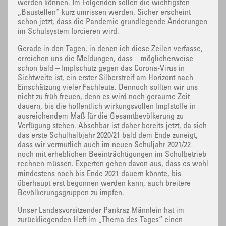
werden können. Im Folgenden sollen die wichtigsten
„Baustellen“ kurz umrissen werden. Sicher erscheint
schon jetzt, dass die Pandemie grundlegende Änderungen
im Schulsystem forcieren wird.
Gerade in den Tagen, in denen ich diese Zeilen verfasse,
erreichen uns die Meldungen, dass – möglicherweise
schon bald – Impfschutz gegen das Corona-Virus in
Sichtweite ist, ein erster Silberstreif am Horizont nach
Einschätzung vieler Fachleute. Dennoch sollten wir uns
nicht zu früh freuen, denn es wird noch geraume Zeit
dauern, bis die hoffentlich wirkungsvollen Impfstoffe in
ausreichendem Maß für die Gesamtbevölkerung zu
Verfügung stehen. Absehbar ist daher bereits jetzt, da sich
das erste Schulhalbjahr 2020/21 bald dem Ende zuneigt,
dass wir vermutlich auch im neuen Schuljahr 2021/22
noch mit erheblichen Beeinträchtigungen im Schulbetrieb
rechnen müssen. Experten gehen davon aus, dass es wohl
mindestens noch bis Ende 2021 dauern könnte, bis
überhaupt erst begonnen werden kann, auch breitere
Bevölkerungsgruppen zu impfen.
Unser Landesvorsitzender Pankraz Männlein hat im
zurückliegenden Heft im „Thema des Tages“ einen