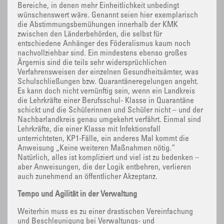
Bereiche, in denen mehr Einheitlichkeit unbedingt
wünschenswert wäre. Genannt seien hier exemplarisch
die Abstimmungsbemühungen innerhalb der KMK
zwischen den Länderbehörden, die selbst für
entschiedene Anhänger des Föderalismus kaum noch
nachvollziehbar sind. Ein mindestens ebenso großes
Ärgernis sind die teils sehr widersprüchlichen
Verfahrensweisen der einzelnen Gesundheitsämter, was
Schulschließungen bzw. Quarantäneregelungen angeht.
Es kann doch nicht vernünftig sein, wenn ein Landkreis
die Lehrkräfte einer Berufsschul- Klasse in Quarantäne
schickt und die Schülerinnen und Schüler nicht – und der
Nachbarlandkreis genau umgekehrt verfährt. Einmal sind
Lehrkräfte, die einer Klasse mit Infektionsfall
unterrichteten, KP1-Fälle, ein anderes Mal kommt die
Anweisung „Keine weiteren Maßnahmen nötig.“
Natürlich, alles ist kompliziert und viel ist zu bedenken –
aber Anweisungen, die der Logik entbehren, verlieren
auch zunehmend an öffentlicher Akzeptanz.
Tempo und Agilität in der Verwaltung
Weiterhin muss es zu einer drastischen Vereinfachung
und Beschleunigung bei Verwaltungs- und