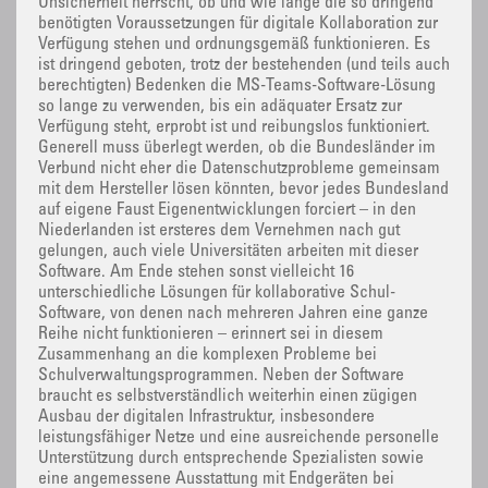
Unsicherheit herrscht, ob und wie lange die so dringend
benötigten Voraussetzungen für digitale Kollaboration zur
Verfügung stehen und ordnungsgemäß funktionieren. Es
ist dringend geboten, trotz der bestehenden (und teils auch
berechtigten) Bedenken die MS-Teams-Software-Lösung
so lange zu verwenden, bis ein adäquater Ersatz zur
Verfügung steht, erprobt ist und reibungslos funktioniert.
Generell muss überlegt werden, ob die Bundesländer im
Verbund nicht eher die Datenschutzprobleme gemeinsam
mit dem Hersteller lösen könnten, bevor jedes Bundesland
auf eigene Faust Eigenentwicklungen forciert – in den
Niederlanden ist ersteres dem Vernehmen nach gut
gelungen, auch viele Universitäten arbeiten mit dieser
Software. Am Ende stehen sonst vielleicht 16
unterschiedliche Lösungen für kollaborative Schul-
Software, von denen nach mehreren Jahren eine ganze
Reihe nicht funktionieren – erinnert sei in diesem
Zusammenhang an die komplexen Probleme bei
Schulverwaltungsprogrammen. Neben der Software
braucht es selbstverständlich weiterhin einen zügigen
Ausbau der digitalen Infrastruktur, insbesondere
leistungsfähiger Netze und eine ausreichende personelle
Unterstützung durch entsprechende Spezialisten sowie
eine angemessene Ausstattung mit Endgeräten bei