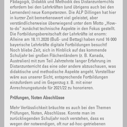
Pädagogik, Didaktik und Methodik des Distanzunterrichts
erfordern bei den Lehrkräften (und übrigens auch bei den
Lernenden) neue Kompetenzen. Die ALP Dillingen hat hier
in kurzer Zeit bemerkenswert viel geleistet, aber
verständlicherweise überwiegend unter dem Motto „How-
to-do“ zunächst technische Aspekte in den Fokus gestellt.
Die Fortbildungsbereitschaft der Lehrkräfte ist enorm:
Alleine am 18.11.2020 (Buß- und Bettag) haben rund 16 000
bayerische Lehrkräfte digitale Fortbildungen besucht!
Noch bliebe Zeit, sich in Hinblick auf das kommende
Schuljahr bei großen Flächenländern (z. B. Kanada,
Australien) mit zum Teil Jahrzehnte langer Erfahrung im
Distanzunterricht das eine oder andere abzuschauen, was
didaktische und methodische Aspekte angeht. Vorstellbar
wäre aus unserer Sicht, entsprechende Fortbildungen
einzufordern und im Gegenzug z. B. mit einer
Anrechnungsstunde für 2021/22 zu honorieren.
Prüfungen, Noten Abschlüsse
Mehr Verlässlichkeit bräuchte es auch bei den Themen
Prüfungen, Noten, Abschlüsse. Konnte man im
zurückliegenden Schuljahr noch verstehen, dass es
wegen der notwendigen, oft nur ad-hoc-getriebenen