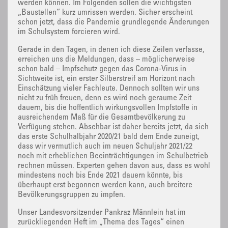
werden können. Im Folgenden sollen die wichtigsten
„Baustellen“ kurz umrissen werden. Sicher erscheint
schon jetzt, dass die Pandemie grundlegende Änderungen
im Schulsystem forcieren wird.
Gerade in den Tagen, in denen ich diese Zeilen verfasse,
erreichen uns die Meldungen, dass – möglicherweise
schon bald – Impfschutz gegen das Corona-Virus in
Sichtweite ist, ein erster Silberstreif am Horizont nach
Einschätzung vieler Fachleute. Dennoch sollten wir uns
nicht zu früh freuen, denn es wird noch geraume Zeit
dauern, bis die hoffentlich wirkungsvollen Impfstoffe in
ausreichendem Maß für die Gesamtbevölkerung zu
Verfügung stehen. Absehbar ist daher bereits jetzt, da sich
das erste Schulhalbjahr 2020/21 bald dem Ende zuneigt,
dass wir vermutlich auch im neuen Schuljahr 2021/22
noch mit erheblichen Beeinträchtigungen im Schulbetrieb
rechnen müssen. Experten gehen davon aus, dass es wohl
mindestens noch bis Ende 2021 dauern könnte, bis
überhaupt erst begonnen werden kann, auch breitere
Bevölkerungsgruppen zu impfen.
Unser Landesvorsitzender Pankraz Männlein hat im
zurückliegenden Heft im „Thema des Tages“ einen