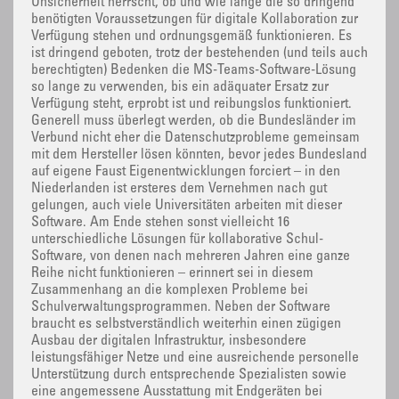
Unsicherheit herrscht, ob und wie lange die so dringend
benötigten Voraussetzungen für digitale Kollaboration zur
Verfügung stehen und ordnungsgemäß funktionieren. Es
ist dringend geboten, trotz der bestehenden (und teils auch
berechtigten) Bedenken die MS-Teams-Software-Lösung
so lange zu verwenden, bis ein adäquater Ersatz zur
Verfügung steht, erprobt ist und reibungslos funktioniert.
Generell muss überlegt werden, ob die Bundesländer im
Verbund nicht eher die Datenschutzprobleme gemeinsam
mit dem Hersteller lösen könnten, bevor jedes Bundesland
auf eigene Faust Eigenentwicklungen forciert – in den
Niederlanden ist ersteres dem Vernehmen nach gut
gelungen, auch viele Universitäten arbeiten mit dieser
Software. Am Ende stehen sonst vielleicht 16
unterschiedliche Lösungen für kollaborative Schul-
Software, von denen nach mehreren Jahren eine ganze
Reihe nicht funktionieren – erinnert sei in diesem
Zusammenhang an die komplexen Probleme bei
Schulverwaltungsprogrammen. Neben der Software
braucht es selbstverständlich weiterhin einen zügigen
Ausbau der digitalen Infrastruktur, insbesondere
leistungsfähiger Netze und eine ausreichende personelle
Unterstützung durch entsprechende Spezialisten sowie
eine angemessene Ausstattung mit Endgeräten bei