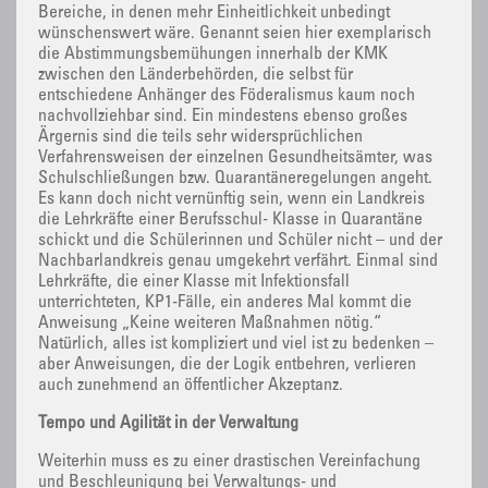
Bereiche, in denen mehr Einheitlichkeit unbedingt
wünschenswert wäre. Genannt seien hier exemplarisch
die Abstimmungsbemühungen innerhalb der KMK
zwischen den Länderbehörden, die selbst für
entschiedene Anhänger des Föderalismus kaum noch
nachvollziehbar sind. Ein mindestens ebenso großes
Ärgernis sind die teils sehr widersprüchlichen
Verfahrensweisen der einzelnen Gesundheitsämter, was
Schulschließungen bzw. Quarantäneregelungen angeht.
Es kann doch nicht vernünftig sein, wenn ein Landkreis
die Lehrkräfte einer Berufsschul- Klasse in Quarantäne
schickt und die Schülerinnen und Schüler nicht – und der
Nachbarlandkreis genau umgekehrt verfährt. Einmal sind
Lehrkräfte, die einer Klasse mit Infektionsfall
unterrichteten, KP1-Fälle, ein anderes Mal kommt die
Anweisung „Keine weiteren Maßnahmen nötig.“
Natürlich, alles ist kompliziert und viel ist zu bedenken –
aber Anweisungen, die der Logik entbehren, verlieren
auch zunehmend an öffentlicher Akzeptanz.
Tempo und Agilität in der Verwaltung
Weiterhin muss es zu einer drastischen Vereinfachung
und Beschleunigung bei Verwaltungs- und