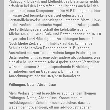
Pädagogik, Didaktik und Methodik des Distanzunterrichts
erfordern bei den Lehrkräften (und übrigens auch bei den
Lernenden) neue Kompetenzen. Die ALP Dillingen hat hier
in kurzer Zeit bemerkenswert viel geleistet, aber
verständlicherweise überwiegend unter dem Motto „How-
to-do“ zunächst technische Aspekte in den Fokus gestellt.
Die Fortbildungsbereitschaft der Lehrkräfte ist enorm:
Alleine am 18.11.2020 (Buß- und Bettag) haben rund 16 000
bayerische Lehrkräfte digitale Fortbildungen besucht!
Noch bliebe Zeit, sich in Hinblick auf das kommende
Schuljahr bei großen Flächenländern (z. B. Kanada,
Australien) mit zum Teil Jahrzehnte langer Erfahrung im
Distanzunterricht das eine oder andere abzuschauen, was
didaktische und methodische Aspekte angeht. Vorstellbar
wäre aus unserer Sicht, entsprechende Fortbildungen
einzufordern und im Gegenzug z. B. mit einer
Anrechnungsstunde für 2021/22 zu honorieren.
Prüfungen, Noten Abschlüsse
Mehr Verlässlichkeit bräuchte es auch bei den Themen
Prüfungen, Noten, Abschlüsse. Konnte man im
zurückliegenden Schuljahr noch verstehen, dass es
wegen der notwendigen, oft nur ad-hoc-getriebenen