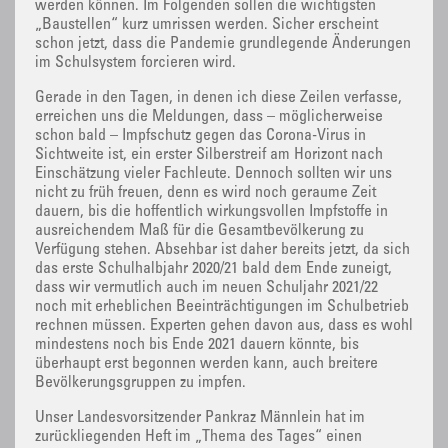
werden können. Im Folgenden sollen die wichtigsten
„Baustellen“ kurz umrissen werden. Sicher erscheint
schon jetzt, dass die Pandemie grundlegende Änderungen
im Schulsystem forcieren wird.
Gerade in den Tagen, in denen ich diese Zeilen verfasse,
erreichen uns die Meldungen, dass – möglicherweise
schon bald – Impfschutz gegen das Corona-Virus in
Sichtweite ist, ein erster Silberstreif am Horizont nach
Einschätzung vieler Fachleute. Dennoch sollten wir uns
nicht zu früh freuen, denn es wird noch geraume Zeit
dauern, bis die hoffentlich wirkungsvollen Impfstoffe in
ausreichendem Maß für die Gesamtbevölkerung zu
Verfügung stehen. Absehbar ist daher bereits jetzt, da sich
das erste Schulhalbjahr 2020/21 bald dem Ende zuneigt,
dass wir vermutlich auch im neuen Schuljahr 2021/22
noch mit erheblichen Beeinträchtigungen im Schulbetrieb
rechnen müssen. Experten gehen davon aus, dass es wohl
mindestens noch bis Ende 2021 dauern könnte, bis
überhaupt erst begonnen werden kann, auch breitere
Bevölkerungsgruppen zu impfen.
Unser Landesvorsitzender Pankraz Männlein hat im
zurückliegenden Heft im „Thema des Tages“ einen