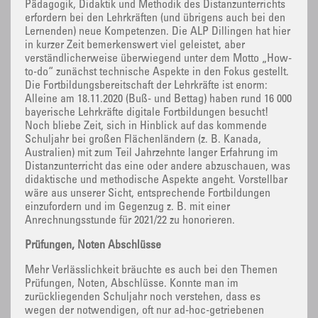
Pädagogik, Didaktik und Methodik des Distanzunterrichts
erfordern bei den Lehrkräften (und übrigens auch bei den
Lernenden) neue Kompetenzen. Die ALP Dillingen hat hier
in kurzer Zeit bemerkenswert viel geleistet, aber
verständlicherweise überwiegend unter dem Motto „How-
to-do“ zunächst technische Aspekte in den Fokus gestellt.
Die Fortbildungsbereitschaft der Lehrkräfte ist enorm:
Alleine am 18.11.2020 (Buß- und Bettag) haben rund 16 000
bayerische Lehrkräfte digitale Fortbildungen besucht!
Noch bliebe Zeit, sich in Hinblick auf das kommende
Schuljahr bei großen Flächenländern (z. B. Kanada,
Australien) mit zum Teil Jahrzehnte langer Erfahrung im
Distanzunterricht das eine oder andere abzuschauen, was
didaktische und methodische Aspekte angeht. Vorstellbar
wäre aus unserer Sicht, entsprechende Fortbildungen
einzufordern und im Gegenzug z. B. mit einer
Anrechnungsstunde für 2021/22 zu honorieren.
Prüfungen, Noten Abschlüsse
Mehr Verlässlichkeit bräuchte es auch bei den Themen
Prüfungen, Noten, Abschlüsse. Konnte man im
zurückliegenden Schuljahr noch verstehen, dass es
wegen der notwendigen, oft nur ad-hoc-getriebenen