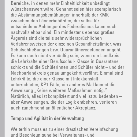
Bereiche, in denen mehr Einheitlichkeit unbedingt
wünschenswert wäre. Genannt seien hier exemplarisch
die Abstimmungsbemühungen innerhalb der KMK
zwischen den Länderbehörden, die selbst für
entschiedene Anhänger des Föderalismus kaum noch
nachvollziehbar sind. Ein mindestens ebenso großes
Ärgernis sind die teils sehr widersprüchlichen
Verfahrensweisen der einzelnen Gesundheitsämter, was
Schulschließungen bzw. Quarantäneregelungen angeht.
Es kann doch nicht vernünftig sein, wenn ein Landkreis
die Lehrkräfte einer Berufsschul- Klasse in Quarantäne
schickt und die Schülerinnen und Schüler nicht – und der
Nachbarlandkreis genau umgekehrt verfährt. Einmal sind
Lehrkräfte, die einer Klasse mit Infektionsfall
unterrichteten, KP1-Fälle, ein anderes Mal kommt die
Anweisung „Keine weiteren Maßnahmen nötig.“
Natürlich, alles ist kompliziert und viel ist zu bedenken –
aber Anweisungen, die der Logik entbehren, verlieren
auch zunehmend an öffentlicher Akzeptanz.
Tempo und Agilität in der Verwaltung
Weiterhin muss es zu einer drastischen Vereinfachung
und Beschleunigung bei Verwaltungs- und