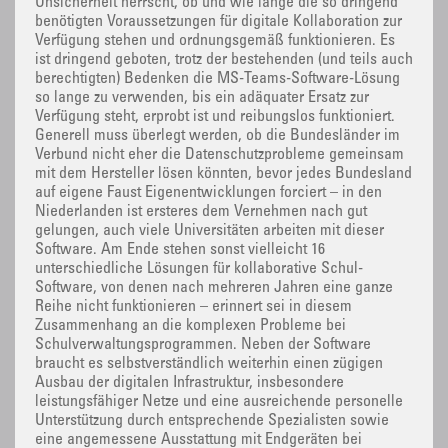
Unsicherheit herrscht, ob und wie lange die so dringend
benötigten Voraussetzungen für digitale Kollaboration zur
Verfügung stehen und ordnungsgemäß funktionieren. Es
ist dringend geboten, trotz der bestehenden (und teils auch
berechtigten) Bedenken die MS-Teams-Software-Lösung
so lange zu verwenden, bis ein adäquater Ersatz zur
Verfügung steht, erprobt ist und reibungslos funktioniert.
Generell muss überlegt werden, ob die Bundesländer im
Verbund nicht eher die Datenschutzprobleme gemeinsam
mit dem Hersteller lösen könnten, bevor jedes Bundesland
auf eigene Faust Eigenentwicklungen forciert – in den
Niederlanden ist ersteres dem Vernehmen nach gut
gelungen, auch viele Universitäten arbeiten mit dieser
Software. Am Ende stehen sonst vielleicht 16
unterschiedliche Lösungen für kollaborative Schul-
Software, von denen nach mehreren Jahren eine ganze
Reihe nicht funktionieren – erinnert sei in diesem
Zusammenhang an die komplexen Probleme bei
Schulverwaltungsprogrammen. Neben der Software
braucht es selbstverständlich weiterhin einen zügigen
Ausbau der digitalen Infrastruktur, insbesondere
leistungsfähiger Netze und eine ausreichende personelle
Unterstützung durch entsprechende Spezialisten sowie
eine angemessene Ausstattung mit Endgeräten bei