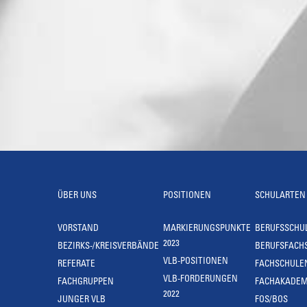
ÜBER UNS
POSITIONEN
SCHULARTEN
VORSTAND
MARKIERUNGSPUNKTE
BERUFSSCHU
2023
BEZIRKS-/KREISVERBÄNDE
BERUFSFACH
VLB-POSITIONEN
REFERATE
FACHSCHULE
VLB-FORDERUNGEN
FACHGRUPPEN
FACHAKADEM
2022
JUNGER VLB
FOS/BOS