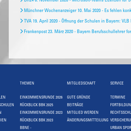
BR24 8. November 2020 - Microsoft-Teams Lizenzen für S
Münchner Wochenanzeiger 10. Mai 2020 - Es fehlen kon
TVA 19. April 2020 - Öffnung der Schulen in Bayern: VLB
Frankenpost 23. März 2020 - Bayern Berufsschullehrer fo
THEMEN
MITGLIEDSCHAFT
SERVICE
LEN
EINKOMMENSRUNDE 2026
GUTE GRÜNDE
TERMINE
SCHULEN
RÜCKBLICK BBK 2025
BEITRÄGE
FORTBILDU
N
EINKOMMENSRUNDE 2023
MITGLIED WERDEN
RECHTSSCH
IEN
RÜCKBLICK BBK 2023
ÄNDERUNGSMITTEILUNG
VERSICHER
BBNE -
URBAN SPOR