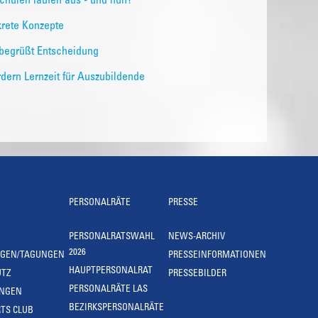
chulen laufen aus - und nun?
krete Konzepte
 begrüßt Entscheidung
rdern Lernzeit für Auszubildende
PERSONALRÄTE
PRESSE
PERSONALRATSWAHL
NEWS-ARCHIV
2026
NGEN/TAGUNGEN
PRESSEINFORMATIONEN
HAUPTPERSONALRAT
UTZ
PRESSEBILDER
PERSONALRÄTE LAS
UNGEN
BEZIRKSPERSONALRÄTE
TS CLUB