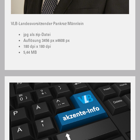
VLB-Landesvorsitzender Pankraz Männlein
jpg als zip-Datei
Auflösung 3456 px x4608 px
180 dpi x 180 dpi
5,44 MB