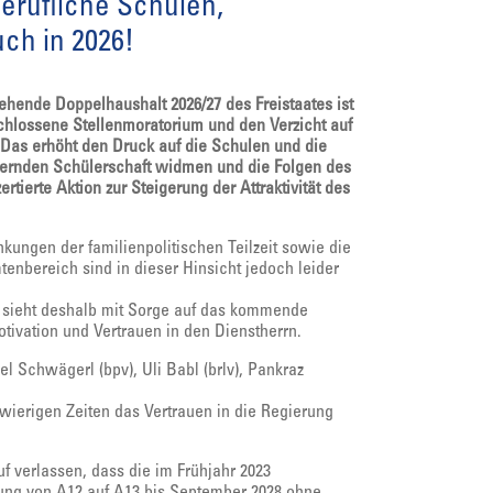
erufliche Schulen,
ch in 2026!
ehende Doppelhaushalt 2026/27 des Freistaates ist
schlossene Stellenmoratorium und den Verzicht auf
Das erhöht den Druck auf die Schulen und die
rdernden Schülerschaft widmen und die Folgen des
ierte Aktion zur Steigerung der Attraktivität des
ungen der familienpolitischen Teilzeit sowie die
enbereich sind in dieser Hinsicht jedoch leider
) sieht deshalb mit Sorge auf das kommende
tivation und Vertrauen in den Dienstherrn.
l Schwägerl (bpv), Uli Babl (brlv), Pankraz
chwierigen Zeiten das Vertrauen in die Regierung
f verlassen, dass die im Frühjahr 2023
ng von A12 auf A13 bis September 2028 ohne