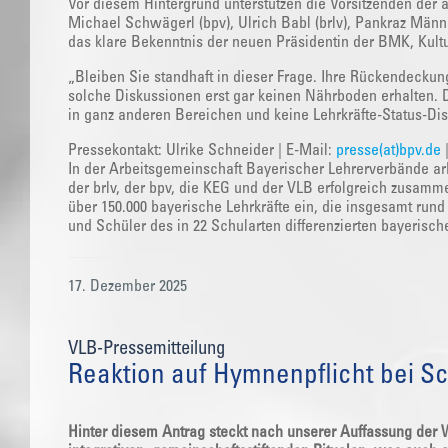
Vor diesem Hintergrund unterstützen die Vorsitzenden der 
Michael Schwägerl (bpv), Ulrich Babl (brlv), Pankraz Männ
das klare Bekenntnis der neuen Präsidentin der BMK, Kult
„Bleiben Sie standhaft in dieser Frage. Ihre Rückendeckung
solche Diskussionen erst gar keinen Nährboden erhalten.
in ganz anderen Bereichen und keine Lehrkräfte-Status-Dis
Pressekontakt: Ulrike Schneider | E-Mail:
presse(at)bpv.de
In der Arbeitsgemeinschaft Bayerischer Lehrerverbände arb
der brlv, der bpv, die KEG und der VLB erfolgreich zusamm
über 150.000 bayerische Lehrkräfte ein, die insgesamt run
und Schüler des in 22 Schularten differenzierten bayerisc
17. Dezember 2025
VLB-Pressemitteilung
Reaktion auf Hymnenpflicht bei S
Hinter diesem Antrag steckt nach unserer Auffassung de