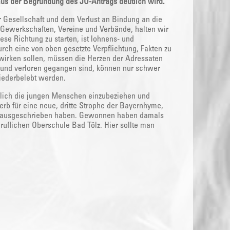
 aus der Begründung des JU-Antrags deutlich wird.
 Gesellschaft und dem Verlust an Bindung an die
d Gewerkschaften, Vereine und Verbände, halten wir
ese Richtung zu starten, ist lohnens- und
rch eine von oben gesetzte Verpflichtung, Fakten zu
d wirken sollen, müssen die Herzen der Adressaten
n und verloren gegangen sind, können nur schwer
wiederbelebt werden.
mlich die jungen Menschen einzubeziehen und
b für eine neue, dritte Strophe der Bayernhyme,
12 ausgeschrieben haben. Gewonnen haben damals
ruflichen Oberschule Bad Tölz. Hier sollte man