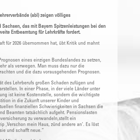
ehrerverbände (abl) zeigen völliges
 Sachsen, das mit Bayern Spitzenleistungen bei den
eite Entbeamtung für Lehrkräfte fordert.
ft für 2026 übernommen hat, übt Kritik und mahnt
-Prognosen eines einzigen Bundeslandes zu setzen,
mehr als verwegen. Man muss dazu nur die
etrachten und die dazu vorausgehenden Prognosen.
vität des Lehrberufs großen Schaden zufügen und
rstellen. In einer Phase, in der viele Länder unter
ung ist keine Kostenstelle, sondern die wichtigste
ition in die Zukunft unserer Kinder und
uellen finanziellen Schwierigkeiten in Sachsen die
und Beamten tatsächlich aufgeht. Pensionslasten
ersicherung zu verwandeln,stellt ein
ip ‚Verschon mein Haus, zünd andere an‘. Es löst
ie und schafft neue.“