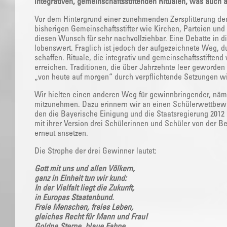
integrativen, gemeinschaftsstiftenden Ritualen, was auch
Vor dem Hintergrund einer zunehmenden Zersplitterung der
bisherigen Gemeinschaftsstifter wie Kirchen, Parteien un
diesen Wunsch für sehr nachvollziehbar. Eine Debatte in di
lobenswert. Fraglich ist jedoch der aufgezeichnete Weg, du
schaffen. Rituale, die integrativ und gemeinschaftsstiften
erreichen. Traditionen, die über Jahrzehnte leer geworde
„von heute auf morgen“ durch verpflichtende Setzungen 
Wir hielten einen anderen Weg für gewinnbringender, nä
mitzunehmen. Dazu erinnern wir an einen Schülerwettbewer
den die Bayerische Einigung und die Staatsregierung 20
mit ihrer Version drei Schülerinnen und Schüler von der Be
erneut ansetzen.
Die Strophe der drei Gewinner lautet:
Gott mit uns und allen Völkern,
ganz in Einheit tun wir kund:
In der Vielfalt liegt die Zukunft,
in Europas Staatenbund.
Freie Menschen, freies Leben,
gleiches Recht für Mann und Frau!
Goldne Sterne, blaue Fahne