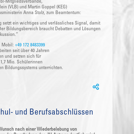
abl-Mitgliedsverbände,
lein (VLB) und Martin Goppel (KEG)
usministerin Anna Stolz, zum Beamtentum:
 setzt ein wichtiges und verlässliches Signal, damit
 Der Bildungsbereich braucht Debatten und Lösungen
kussion.“
| Mobil:
+49 172 8483399
eiten seit über 40 Jahren
en und setzen sich für
d 1,7 Mio. Schülerinnen
hen Bildungssystems unterrichten.
chul- und Berufsabschlüssen
r Wunsch nach einer Wiederbelebung von