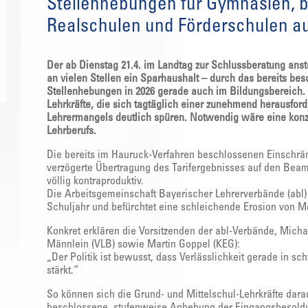
Stellenhebungen für Gymnasien, b
Realschulen und Förderschulen au
Der ab Dienstag 21.4. im Landtag zur Schlussberatung anst
an vielen Stellen ein Sparhaushalt – durch das bereits be
Stellenhebungen in 2026 gerade auch im Bildungsbereich. 
Lehrkräfte, die sich tagtäglich einer zunehmend herausfo
Lehrermangels deutlich spüren. Notwendig wäre eine konzert
Lehrberufs.
Die bereits im Hauruck-Verfahren beschlossenen Einschränk
verzögerte Übertragung des Tarifergebnisses auf den Beamt
völlig kontraproduktiv.
Die Arbeitsgemeinschaft Bayerischer Lehrerverbände (abl
Schuljahr und befürchtet eine schleichende Erosion von Mo
Konkret erklären die Vorsitzenden der abl-Verbände, Michae
Männlein (VLB) sowie Martin Goppel (KEG):
„Der Politik ist bewusst, dass Verlässlichkeit gerade in s
stärkt.“
So können sich die Grund- und Mittelschul-Lehrkräfte darau
beschlossene, stufenweise Anhebung der Eingangsbesoldu