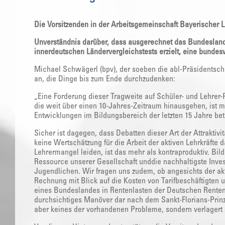
Die Vorsitzenden in der Arbeitsgemeinschaft Bayerischer L
Unverständnis darüber, dass ausgerechnet das Bundesland
innerdeutschen Ländervergleichstests erzielt, eine bundesw
Michael Schwägerl (bpv), der soeben die abl-Präsidentscha
an, die Dinge bis zum Ende durchzudenken:
„Eine Forderung dieser Tragweite auf Schüler- und Lehrer
die weit über einen 10-Jahres-Zeitraum hinausgehen, ist 
Entwicklungen im Bildungsbereich der letzten 15 Jahre b
Sicher ist dagegen, dass Debatten dieser Art der Attrakti
keine Wertschätzung für die Arbeit der aktiven Lehrkräfte da
Lehrermangel leiden, ist das mehr als kontraproduktiv. Bild
Ressource unserer Gesellschaft unddie nachhaltigste Invest
Jugendlichen. Wir fragen uns zudem, ob angesichts der akt
Rechnung mit Blick auf die Kosten von Tarifbeschäftigten 
eines Bundeslandes in Rentenlasten der Deutschen Rentenv
durchsichtiges Manöver dar nach dem Sankt-Florians-Prinz
aber keines der vorhandenen Probleme, sondern verlagert s