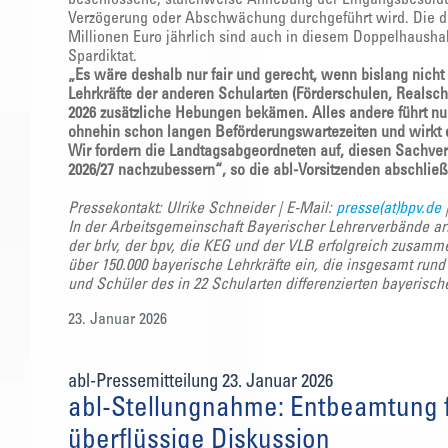
Verzögerung oder Abschwächung durchgeführt wird. Die d
Millionen Euro jährlich sind auch in diesem Doppelhaushal
Spardiktat.
„Es wäre deshalb nur fair und gerecht, wenn bislang nic
Lehrkräfte der anderen Schularten (Förderschulen, Realsc
2026 zusätzliche Hebungen bekämen. Alles andere führt nur
ohnehin schon langen Beförderungswartezeiten und wirkt 
Wir fordern die Landtagsabgeordneten auf, diesen Sachver
2026/27 nachzubessern“, so die abl-Vorsitzenden abschlie
Pressekontakt: Ulrike Schneider | E-Mail:
presse(at)bpv.de
In der Arbeitsgemeinschaft Bayerischer Lehrerverbände ar
der brlv, der bpv, die KEG und der VLB erfolgreich zusamm
über 150.000 bayerische Lehrkräfte ein, die insgesamt run
und Schüler des in 22 Schularten differenzierten bayerisc
23. Januar 2026
abl-Pressemitteilung 23. Januar 2026
abl-Stellungnahme: Entbeamtung f
überflüssige Diskussion