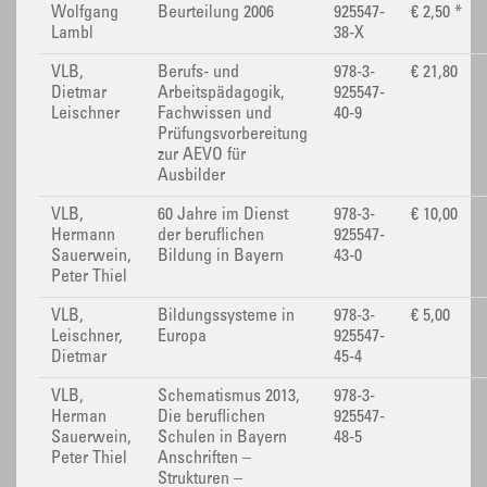
Wolfgang
Beurteilung 2006
925547-
€ 2,50 *
Lambl
38-X
VLB,
Berufs- und
978-3-
€ 21,80
Dietmar
Arbeitspädagogik,
925547-
Leischner
Fachwissen und
40-9
Prüfungsvorbereitung
zur AEVO für
Ausbilder
VLB,
60 Jahre im Dienst
978-3-
€ 10,00
Hermann
der beruflichen
925547-
Sauerwein,
Bildung in Bayern
43-0
Peter Thiel
VLB,
Bildungssysteme in
978-3-
€ 5,00
Leischner,
Europa
925547-
Dietmar
45-4
VLB,
Schematismus 2013,
978-3-
Herman
Die beruflichen
925547-
Sauerwein,
Schulen in Bayern
48-5
Peter Thiel
Anschriften –
Strukturen –