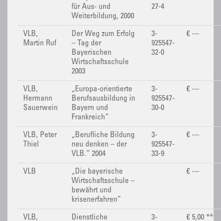
für Aus- und
27-4
Weiterbildung, 2000
VLB,
Der Weg zum Erfolg
3-
€ ---
Martin Ruf
– Tag der
925547-
Bayerischen
32-0
Wirtschaftsschule
2003
VLB,
„Europa-orientierte
3-
€ ---
Hermann
Berufsausbildung in
925547-
Sauerwein
Bayern und
30-0
Frankreich“
VLB, Peter
„Berufliche Bildung
3-
€ ---
Thiel
neu denken – der
925547-
VLB.“ 2004
33-9
VLB
„Die bayerische
€ ---
Wirtschaftsschule –
bewährt und
krisenerfahren“
VLB,
Dienstliche
3-
€ 5,00 **