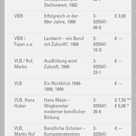
Stellenwert, 1982
VBB
Erfolgreich in der
3-
€ 3,60
90er Jahre, 1988
925547-
08-8
VBB /
Landwirt – ein Beruf
3-
€ ---
Fajen u.a.
mit Zukunft?, 1988
925547-
10-X
VLB / Ruf,
AusBildung wird
3-
€ ---
Martin
Zukunft, 1999
925547-
23-1
VLB
Ein Rückblick 1949-
€ ---
1999, 1999
VLB, Hans
Hans Maier –
3-
€ 7,50 **
Huber
Wegbereiter
925547-
€ 5,00 *
moderner beruflicher
26-6
Bildung
VLB,
Berufliche Schulen –
3-
€ ---
Martin Ruf
Kompetenzzentren
925547-