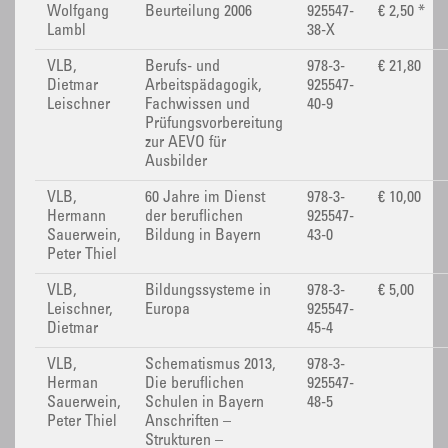
Wolfgang
Beurteilung 2006
925547-
€ 2,50 *
Lambl
38-X
VLB,
Berufs- und
978-3-
€ 21,80
Dietmar
Arbeitspädagogik,
925547-
Leischner
Fachwissen und
40-9
Prüfungsvorbereitung
zur AEVO für
Ausbilder
VLB,
60 Jahre im Dienst
978-3-
€ 10,00
Hermann
der beruflichen
925547-
Sauerwein,
Bildung in Bayern
43-0
Peter Thiel
VLB,
Bildungssysteme in
978-3-
€ 5,00
Leischner,
Europa
925547-
Dietmar
45-4
VLB,
Schematismus 2013,
978-3-
Herman
Die beruflichen
925547-
Sauerwein,
Schulen in Bayern
48-5
Peter Thiel
Anschriften –
Strukturen –