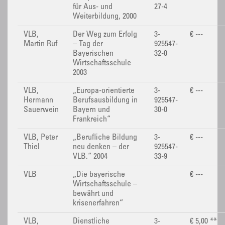
für Aus- und
27-4
Weiterbildung, 2000
VLB,
Der Weg zum Erfolg
3-
€ ---
Martin Ruf
– Tag der
925547-
Bayerischen
32-0
Wirtschaftsschule
2003
VLB,
„Europa-orientierte
3-
€ ---
Hermann
Berufsausbildung in
925547-
Sauerwein
Bayern und
30-0
Frankreich“
VLB, Peter
„Berufliche Bildung
3-
€ ---
Thiel
neu denken – der
925547-
VLB.“ 2004
33-9
VLB
„Die bayerische
€ ---
Wirtschaftsschule –
bewährt und
krisenerfahren“
VLB,
Dienstliche
3-
€ 5,00 **