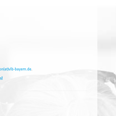
on(at)vlb-bayern.de
.
n!