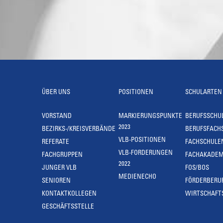
ÜBER UNS
POSITIONEN
SCHULARTEN
VORSTAND
MARKIERUNGSPUNKTE
BERUFSSCHU
2023
BEZIRKS-/KREISVERBÄNDE
BERUFSFACH
VLB-POSITIONEN
REFERATE
FACHSCHULE
VLB-FORDERUNGEN
FACHGRUPPEN
FACHAKADEM
2022
JUNGER VLB
FOS/BOS
MEDIENECHO
SENIOREN
FÖRDERBERU
KONTAKTKOLLEGEN
WIRTSCHAFT
GESCHÄFTSSTELLE