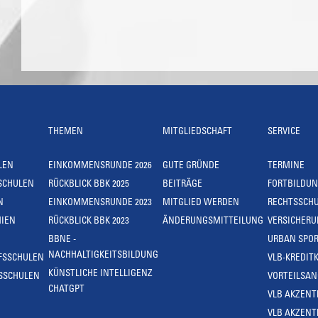
THEMEN
MITGLIEDSCHAFT
SERVICE
LEN
EINKOMMENSRUNDE 2026
GUTE GRÜNDE
TERMINE
SCHULEN
RÜCKBLICK BBK 2025
BEITRÄGE
FORTBILDU
N
EINKOMMENSRUNDE 2023
MITGLIED WERDEN
RECHTSSCH
IEN
RÜCKBLICK BBK 2023
ÄNDERUNGSMITTEILUNG
VERSICHER
BBNE -
URBAN SPOR
NACHHALTIGKEITSBILDUNG
FSSCHULEN
VLB-KREDIT
KÜNSTLICHE INTELLIGENZ
SSCHULEN
VORTEILSA
CHATGPT
VLB AKZENT
VLB AKZENT