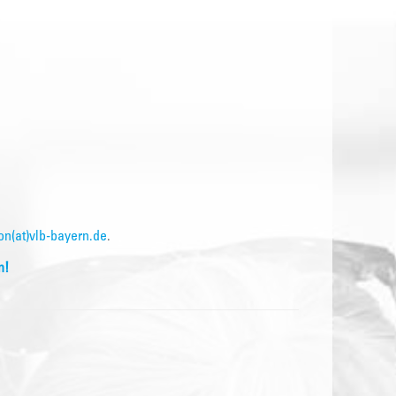
on(at)vlb-bayern.de
.
n!