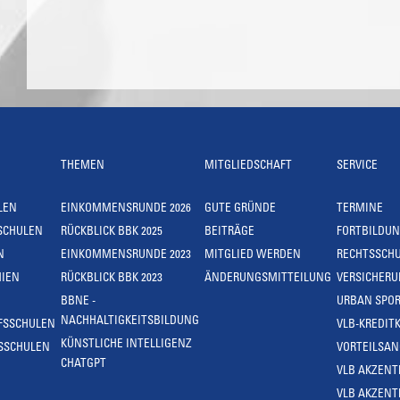
THEMEN
MITGLIEDSCHAFT
SERVICE
LEN
EINKOMMENSRUNDE 2026
GUTE GRÜNDE
TERMINE
SCHULEN
RÜCKBLICK BBK 2025
BEITRÄGE
FORTBILDU
N
EINKOMMENSRUNDE 2023
MITGLIED WERDEN
RECHTSSCH
IEN
RÜCKBLICK BBK 2023
ÄNDERUNGSMITTEILUNG
VERSICHER
BBNE -
URBAN SPOR
NACHHALTIGKEITSBILDUNG
FSSCHULEN
VLB-KREDIT
KÜNSTLICHE INTELLIGENZ
SSCHULEN
VORTEILSA
CHATGPT
VLB AKZENT
VLB AKZENT