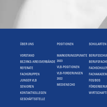
ÜBER UNS
POSITIONEN
SCHULARTEN
VORSTAND
MARKIERUNGSPUNKTE
BERUFSSCHU
2023
BEZIRKS-/KREISVERBÄNDE
BERUFSFACH
VLB-POSITIONEN
REFERATE
FACHSCHULE
VLB-FORDERUNGEN
FACHGRUPPEN
FACHAKADEM
2022
JUNGER VLB
FOS/BOS
MEDIENECHO
SENIOREN
FÖRDERBERU
KONTAKTKOLLEGEN
WIRTSCHAFT
GESCHÄFTSSTELLE