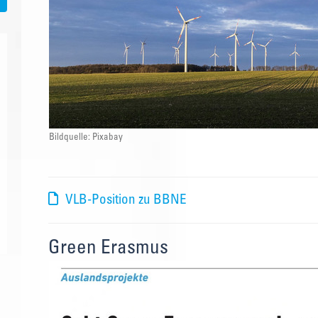
Bildquelle: Pixabay
VLB-Position zu BBNE
Green Erasmus