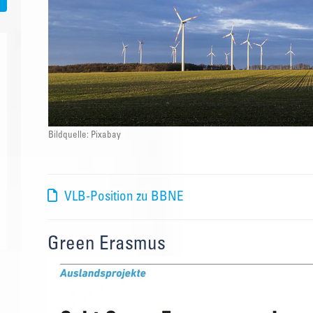
Bildquelle: Pixabay
VLB-Position zu BBNE
Green Erasmus