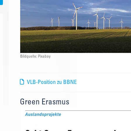
Bildquelle: Pixabay
VLB-Position zu BBNE
Green Erasmus